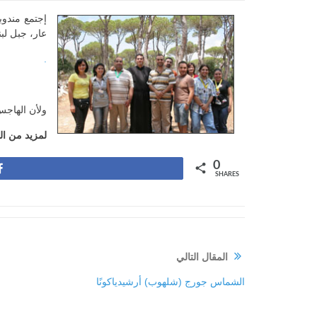
إجتمع مندو
عار، جبل لبنان، بدءاً 
.
ولأن الهاجس
لمزيد من ال
0
Share
SHARES
المقال التالي
الشماس جورج (شلهوب) أرشيدياكونًا