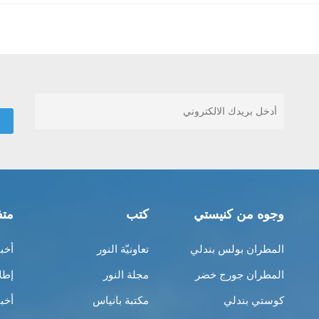
وجوه من كنيستي
كتب
متف
المطران بولس بندلي
تعاونيّة النور
أخب
المطران جورج خضر
مجلة النور
إطل
كوستي بندلي
مكتبة بانياس
أخب