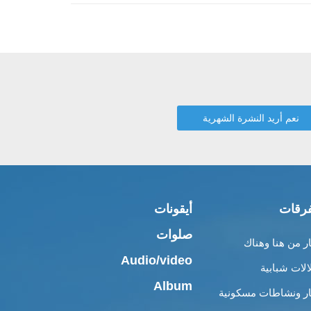
رقات
أيقونات
صلوات
ار من هنا وهناك
Audio/video
الات شبابية
Album
ار ونشاطات مسكونية