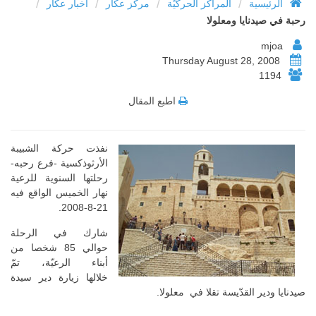
/
/
/
/
الرئيسية
المراكز الحركيّة
مركز عكار
أخبار عكار
رحبة في صيدنايا ومعلولا
mjoa
Thursday August 28, 2008
1194
اطبع المقال
نفذت حركة الشبيبة
الأرثوذكسية -فرع رحبه-
رحلتها السنوية للرعية
نهار الخميس الواقع فيه
21-8-2008.
شارك في الرحلة
حوالي 85 شخصا من
أبناء الرعيّة، تمّ
خلالها زيارة دير سيدة
صيدنايا ودير القدّيسة تقلا في معلولا.