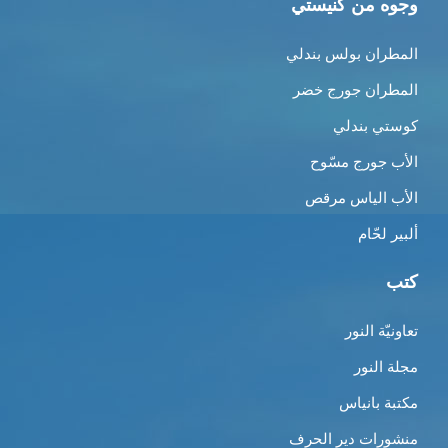
وجوه من كنيستي
المطران بولس بندلي
المطران جورج خضر
كوستي بندلي
الأب جورج مسّوح
الأب الياس مرقص
ألبير لحّام
كتب
تعاونيّة النور
مجلة النور
مكتبة بانياس
منشورات دير الحرف