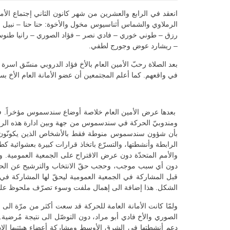
انعقد في الرابع والعشرين من شهر كانون الثاني إجتماع الأم
الرملاوي والشماس أثناسيوس مخول والأخوة: حنا حنا – نبيل 
رزق – طوني خوري – فادي نصر – فؤاد الصوري – رانيا طنوس –
– ريشارد عوض وجورج لطفي.
بعد الصلاة رحبّ الأمين العام بالأخ فؤاد الدروبي منسّق اسرة
في واقعهم. كما أعلم المجتمعين أن عضو الأمانة العام الأخ 
بعدها عرض الأمين العام خلاصة أوضاع سندسموس مؤخراً. فأشار
ومندوبيّ الحركة في سندسموس من جهة وبين ادارة هذه الرا
بأن شؤون سندسموس منوطة فقط بالأشخاص الذين يكونّون اد
الرابطة وأنشطتها، والتسرّع باتخاذ قرارات كبيرة بعشوائية 
والأمم المتحدّة دون عرض الاقتراح على الجمعية العمومية. وا
دون أي سبب موجب، وحجب حقّ الانتخاب والترشيح عن الحركات
قبل المشاركة في الجمعية العمومية ليحقّ لها المشاركة في ا
الشكل. هذا إضافة الى إهمال ملفت وسوء تصرّف ملحوظ على ص
ولمّا كانت الأمانة العامة للحركة قد سعت أكثر من مرّة ال
الصوري والأخ فادي أبو مراد، دون التوصّل الى نتيجة مُرضية. و
دعم أنشطتها في الشرق الأوسط ومشاركة أعضاء هيئتيها الادا