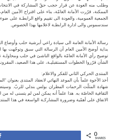
وطلب منه العودة عن قرار حجب حقّ المشاركة في الانتخاب عن
الممكنة، قرّرت الأمانة العامّة، بناء على اقتراح الأمين العا
الجمعية العمومية، والعودة الى تقييم واقع الرابطـة على ضوء 
سندسموس والى ادارة الرابطـة لاعلامها بهذا الخصوص.
رسالة الأمانة العامة الى سيادة راعي أبرشية حلب وأوضاع ا
بداية أوضح الأمين العام أن الرسالة التي سبق وتوجّهت بها 
توضيح رأي الأمانة العامّة بالواقع الناشئ في حلب ومحاولـة ت
الشأن قرّروا الخطوات المستقبليـة، على هذا الصعيد، المقرونـ
المنتدى الحركي الثاني للفكر والاعلام:
شهادة المثلّث الرحمات المطران بولس بندلي للربّ. وسيتضمّ
الثقافية الخاصّة به. هذا علماً أنه يمكن لمن لم يتسنى له من 
الاتفاق على أهمّية وضرورة المشاركـة الواسعة في هذا المنتد
0
Share
SHARES