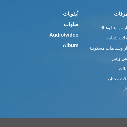
رقات
أيقونات
صلوات
ار من هنا وهناك
Audio/video
الات شبابية
Album
ار ونشاطات مسكونية
 وعِبر
بلات
لات مختارة
Li