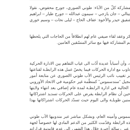
ن ومشاركة كلّ من الآباء: طوني الصوري، جورج محفوض، نقولا
تالي – جان يازجي – سيمون عبدالله – جورج طيار – ابراهيم
 شفيق حيدر والأخوة: عفاف الحاج – ليلى نحات – وسيم خوري
كز وعقد لقاء صيفي عام لهم انطلاقاً من الحاجات التي يلحظها
المشاركة فيها مع سائر المنسّقين العامين.
 أسباباً عديدة أدّت الى غياب التفاهم بين الادارة الحركية
مع ادارة الحركات فيما يخصّ عمل هذه الرابطـة لقناعتها
 تغييب نائب الرئيس الأب طوني االصوري عن متابعة أمور
 تسجيل “سندسموس” كمنظّمة غير حكومية في الاتحاد الأوروبي
الية في ادارة الرابطـة لمدة عام إضافي بعد انتهاء ولايتها
حين أن نظام الرابطة يفرض على الحركات تسديد اشتراكاتها
نين طويلـة والى اليوم حيث تسدّد الحركات اشتراكاتها بهذا
دسموس وأمينه العام، وبشكل مباشر عبر مندوبيها الأب طوني
 هذه الرابطة وقدّمت الكثير من الدعم المادي لها خصوصاً لجهة
بر رسالة أخيرة خلال هذا الشهر، الى عدم قانونية قراراته