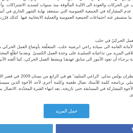
 الحركات والعودة الى الاليـة المألوفة منذ سنوات لتسديد الاشتراكات. وأم
م، عدم المشاركة في الجمعية العمومية التي ستنعقد نهاية الشهر الجاري في آثينا
ما ستسفر عنه اجتماعات الجمعية العمومية والعملية الانتخابية فيها. كذلك قرّر
لعمل الحركيّ في حلب:
الأمانة العامة الى سيادة راعي ابرشية حلب، المتعلّقة بأوضاع العمل الحركي
لافي المزيد من تداعياته السلبيـة على وحدة العمل الكنسيّ. وبعدما اطلّع المجتم
ة برجـاء أن تعود الأمور الى سابق عهدهـا وينشط العمل الحركي، كما ألفته الأ
أخذ الأخوة علماً بأن الموعد النه
ن برنامجه كلمة للأستاذ نضال طعمة وكلمة أخرى لأحد الأخوة الذين سيسمّيهم
الأخوة المشاركة في المسابقة حتى تاريخه، بعد انتهاء الفترة المحدّدة، الاتصال
ى.
حمل المزيد