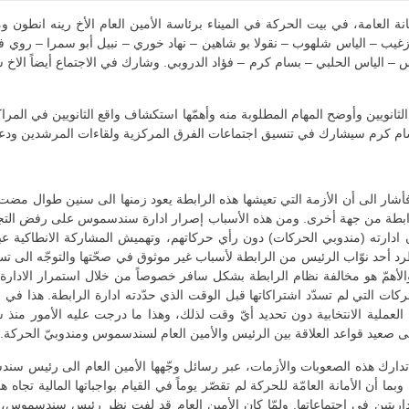
انة العامة، في بيت الحركة في الميناء برئاسة الأمين العام الأخ رينه انطو
زغيب – الياس شلهوب – نقولا بو شاهين – نهاد خوري – نبيل أبو سمرا – روي في
 الياس الحلبي – بسام كرم – فؤاد الدروبي. وشارك في الاجتماع أيضاً الاخ
 الثانويين وأوضح المهام المطلوبة منه وأهمّها استكشاف واقع الثانويين في المرا
بسام كرم سيشارك في تنسيق اجتماعات الفرق المركزية ولقاءات المرشدين ودعم 
 الى أن الأزمة التي تعيشها هذه الرابطة يعود زمنها الى سنين طوال مضت، وأن
بطة من جهة أخرى. ومن هذه الأسباب إصرار ادارة سندسموس على رفض التجاوب 
ارته (مندوبي الحركات) دون رأي حركاتهم، وتهميش المشاركة الانطاكية عبر
كطرد أحد نوّاب الرئيس من الرابطة لأسباب غير موثوق في صحّتها والتوجّه الى
لأهمّ هو مخالفة نظام الرابطة بشكل سافر خصوصاً من خلال استمرار الادارة الح
 التي لم تسدّد اشتراكاتها قبل الوقت الذي حدّدته ادارة الرابطة. هذا في 
لعملية الانتخابية دون تحديد أيّ وقت لذلك، وهذا ما درجت عليه الأمور منذ س
عيد قواعد العلاقة بين الرئيس والأمين العام لسندسموس ومندوبيّ الحركة.
ى تدارك هذه الصعوبات والأزمات، عبر رسائل وجّهها الأمين العام الى رئيس سن
بما أن الأمانة العامّة للحركة لم تقصّر يوماً في القيام بواجباتها المالية تجاه
ريتين في اجتماعاتها. ولمّا كان الأمين العام قد لفت نظر رئيس سندسموس، ع