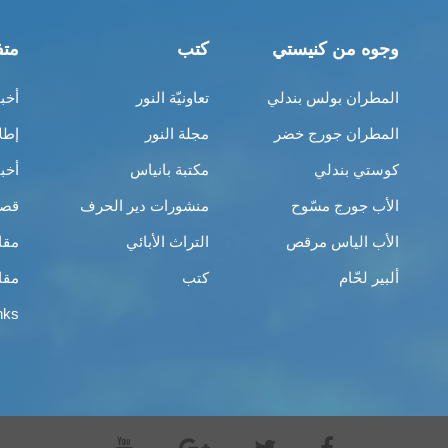
وجوه من كنيستي
كتب
متف
المطران بولس بندلي
تعاونيّة النور
أخب
المطران جورج خضر
مجلة النور
إطل
كوستي بندلي
مكتبة بانياس
أخب
الأب جورج مسّوح
منشورات دير الحرف
قصص
الأب الياس مرقص
التراث الأبائي
مقا
ألبير لحّام
كتب
مقا
nks