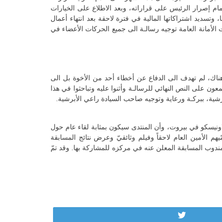
ام إصرار الرئيس على قراراته، وبعد الاطلاع على الخيارات
، وتسديد اشتراكاتها المالية في فترة لاحقة بعد انتهاء أعمال
ت الأمانة العامة توجيه رسالـة الى جميع الحركات الأعضاء في
 هناك، لم تهدف الى الدفاع عن أخطاء أحد من الأخوة بل الى
عون على النص النهائي للرسالـة وأثنوا عليه وتباحثوا في هذا
برشية، ببركـة ورعاية وتوجيه صاحب السيادة راعي الأبرشية.
ائي لانعقاد المنتدى بعنوان “المطران بولس بندلي: الراعي المتلمِذ” هو في الرابع من نيسان 2009 في قصر الاونيسكو في بيروت، وأن المنتدى سيكون بمثابة لقاء عام حول
 الأمين العام لاحقاً وفيلم وثائقيّ وعرض نتائج المسابقة
 بمندوب المسابقة المعلن عنه في مركزه للمشاركة بها. وقد تمّ
Tweet