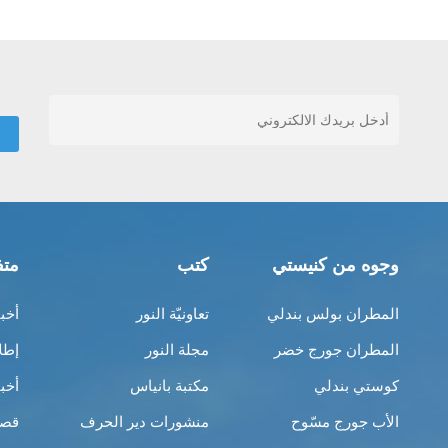
وجوه من كنيستي
كتب
متف
المطران بولس بندلي
تعاونيّة النور
أخب
المطران جورج خضر
مجلة النور
إطل
كوستي بندلي
مكتبة بانياس
أخب
الأب جورج مسّوح
منشورات دير الحرف
قصص