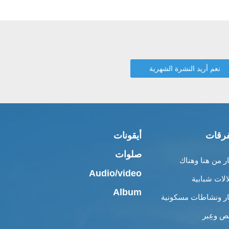
رقات
أيقونات
صلوات
ار من هنا وهناك
Audio/video
الات شبابية
Album
ار ونشاطات مسكونية
 وعِبر