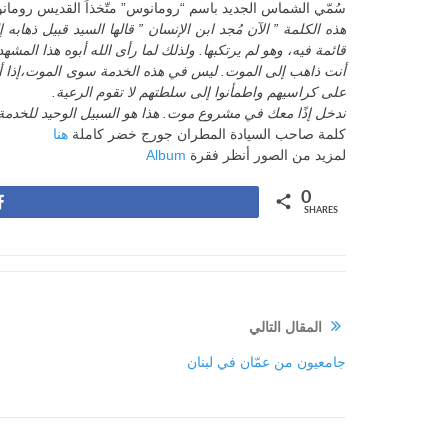
سُمّي الشماس الجديد باسم “رومانوس” متّخذاً القديس رومانو
هذه الكلمة ” الآن مُجد ابن الإنسان ” قالها السيد قبيل ذها
قائمة فيه، وهو لم يرتكبها. ولذلك لما رأى الله أبوه هذا المش
أنت ذاهب إلى الموت. ليس في هذه الخدمة سوى الموت،إذا أراد 
على كراسيهم واطمأنوا إلى سلطتهم لا تقوم الرعية.
ندخل إذًا معك في مشروع موت. هذا هو السبيل الوحيد للخدمة،
كلمة صاحب السيادة المطران جورج خضر كاملة
هنا
لمزيد من الصور أنظر فقرة
Album
0
Share
SHARES
المقال التالي
جامعيون من عمّان في لبنان