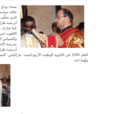
مساء وداع ع
خلاله سيامة
الذي تخلّف 
أبرشية طراب
كما شارك م
اللاهوت في ا
مدرسة الإع
أبرشية طراب
العام 1994 في الثانوية الوطنية الأرثوذكسية- مارا
ولهما ابنة.