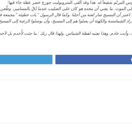
س المرنّم شفيعاً له. هذا وقد ألقى المتروبوليت جورج خضر عظة جاء فيها:
به إلى الموت. ما يعني أن مجده هو كان على الصليب عندما دُقّ بالمسامير، وط
هد اعتبر أن المسيح صار لعنة من أجلنا. وكما قال الرسول ” بات خطيئة ” مجمعة ف
الشمامسة والكهنة أن يصلوا هم إلى المسيح، وأن يوصلوا الرعية إلى المسيح. ما
 وأنت خادم. وهذا تعنيه لفظة الشماس. ولهذا قال ربك : ما جئت لأُخدم بل لأخ