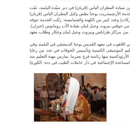
يادة المطران الياس (قربان) في دير سيّدة البلمند، تمّت
الخدمة الأرشمندريت يوحنا بطش وكيل المطران الياس (قربان)
كات) وعدد كبير من الكهنة والشمامسة. رتّلت الخدمة جوقة
 من جوقتي بيروت وجبل لبنان بقيادة الأب رومانوس (جبران).
 من مراكز طرابلس وبيروت وجبل لبنان وعكار وطلاب معهد
كنسياً، تلقّى دروساً في اللاهوت في معهد القديس يوحنا الدمشقي في البلمند وفي
ليم الموسيقى الكنسية وتأسيس الجوقات في عدد من رعايا
رثوذكسية منها رئاسة فرع بصرما. يمارس مهنة التعليم منذ
 (المساعدة الإجتماعية في دار حاملات الطيب في دده- الكورة)