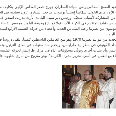
يد الفصح المقدّس رئس سيادة المطران جورج خضر القداس الإلهي بتكليف من س
 الأخ رمزي الخولي شمّاساً إنجيلياً بوضع يد صاحب السيادة. عاون سيادته في 
عن المشاركة لأسباب صحيّة، ورئيس دير سيدة البلمند الأرشمندريت اسحق (بر
لس بقيادة المتقدم في الكهنة الأب نقولا (مالك) وجوقة البلمند مع بعض أعضاء
ؤمنون من بصرما رعية الشماس الجديد وأعضاء من حركة الشبيبة الأرثوذكسية
لبلمند.
والشماس الجديد من مواليد بصرما 1970 وهو من العاملين الناشطين 
داد الكهنوتي في مطرانية طرابلس، ويخدم منذ سنوات في نطاق الترتيل وتع
لس وأبرشيات أخرى وتولّى مسؤوليات عدّة في مركز طرابلس لحركة الشبيبة الأ
لياس- الميناء مع العمل في أسرة تحرير نشرة “الكرمة”. وهو متزوج من ماري شلهوب