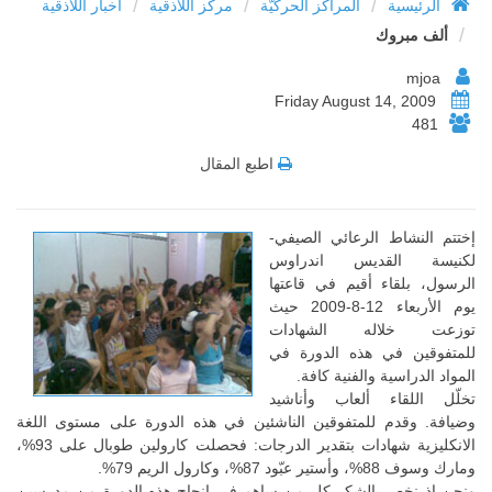
/
/
/
الرئيسية
المراكز الحركيّة
مركز اللاذقية
أخبار اللاذقية
/
ألف مبروك
mjoa
Friday August 14, 2009
481
اطبع المقال
إختتم النشاط الرعائي الصيفي-
لكنيسة القديس اندراوس
الرسول، بلقاء أقيم في قاعتها
يوم الأربعاء 12-8-2009 حيث
توزعت خلاله الشهادات
للمتفوقين في هذه الدورة في
المواد الدراسية والفنية كافة.
تخلّل اللقاء ألعاب وأناشيد
وضيافة. وقدم للمتفوقين الناشئين في هذه الدورة على مستوى اللغة
الانكليزية شهادات بتقدير الدرجات: فحصلت كارولين طوبال على 93%،
ومارك وسوف 88%، وأستير عبّود 87%، وكارول الريم 79%.
ونحن إذ نخص بالشكر كل من ساهم في إنجاح هذه الدورة من مدرسين