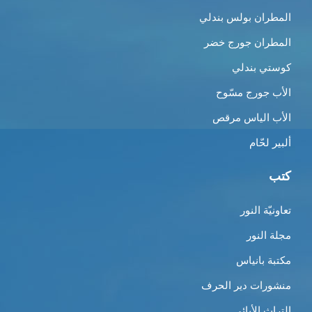
المطران بولس بندلي
المطران جورج خضر
كوستي بندلي
الأب جورج مسّوح
الأب الياس مرقص
ألبير لحّام
كتب
تعاونيّة النور
مجلة النور
مكتبة بانياس
منشورات دير الحرف
التراث الأبائي