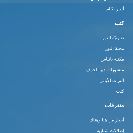
ألبير لحّام
كتب
تعاونيّة النور
مجلة النور
مكتبة بانياس
منشورات دير الحرف
التراث الأبائي
كتب
متفرقات
أخبار من هنا وهناك
إطلالات شبابية