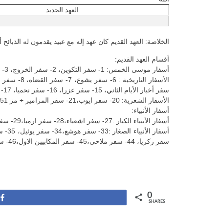
العهد الجديد
الخلاصة: العهد القديم كان عهد إله مع عبيد يقدمون له الذبائح 
أقسام العهد القديم:
أسفار موسى الخمس: 1- سفر التكوين، 2- سفر الخروج، 3- سفر اللاويين، 4- سفر العدد، 5- سفر التثنيه
سفر أخبار الأيام الثاني، 15- سفر عزرا، 16- سفر نحميا، 17- سفر طوبيا، 18- سفر يهوديت،19- سفر استير + التتمة
الأسفار الشعرية: 20- سفر ايوب،21- سفر المزامير + مز 151، 22- سفر الامثال، 23- سفر الجامعه، 24- سفر نشيد الاناشيد، 25- سفر الحكمه، 26- سفر يشوع بن سيراخ
أسفار الأنبياء:
أسفار الأنبياء الكبار :27- سفر اشعياء،28- سفر ارميا،29- سفر مراثى أرميا، 30- سفر نبوه باروخ،31- سفر حزقيال، 32- سفر دانيال + التتمه
سفر زكريا، 44- سفر ملاخى،45- سفر المكابيين الاول،46- سفر المكابيين الثانى
0
Share
SHARES