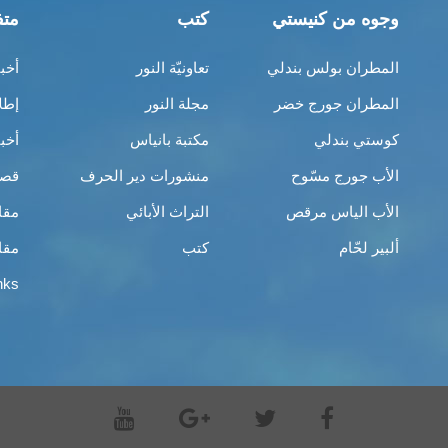
وجوه من كنيستي
كتب
متف
المطران بولس بندلي
تعاونيّة النور
أخب
المطران جورج خضر
مجلة النور
إطل
كوستي بندلي
مكتبة بانياس
أخب
الأب جورج مسّوح
منشورات دير الحرف
قصص
الأب الياس مرقص
التراث الأبائي
مقا
ألبير لحّام
كتب
مقا
nks