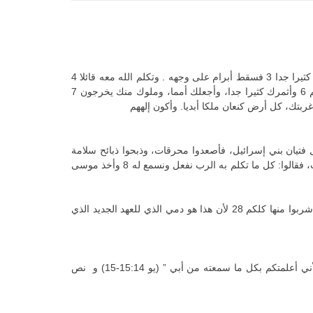
1 ولما كان أبرام ابن تسع وتسعين سنة ظهر الرب لأبرام وقال له: أنا الله القدير. سر أمامي وكن كاملا 2 فأجعل عهدي بيني وبينك، وأكثرك كثيرا جدا 3 فسقط أبرام على وجهه . وتكلم الله معه قائلا 4
أما أنا فهوذا عهدي معك، وتكون أبا لجمهور من الأمم 5 فلا يدعى اسمك بعد أبرام بل يكون اسمك إبراهيم، لأني أجعلك أبا لجمهور من الأمم 6 وأثمرك كثيرا جدا، وأجعلك أمما، وملوك منك يخرجون 7
وال الرب. وبكر في الصباح وبنى مذبحا في أسفل الجبل، واثني عشر عمودا لأسباط إسرائيل الاثني عشر 5 وأرسل فتيان بني إسرائيل، فأصعدوا محرقات، وذبحوا ذبائح سلامة
للرب من الثيران 6فأخذ موسى نصف الدم ووضعه في الطسوس. ونصف الدم رشه على المذبح7 وأخذ كتاب العهد وقرأ في مسامع الشعب، فقالوا: كل ما تكلم به الرب نفعل ونسمع له 8 وأخذ موسى
26 وفيما هم يأكلون أخذ يسوع الخبز، وبارك وكسر وأعطى التلاميذ وقال: خذوا كلوا. هذا هو جسدي 27 وأخذ الكأس وشكر وأعطاهم قائلا: اشربوا منها كلكم 28 لأن هذا هو دمي الذي للعهد الجديد الذي
ما قولك في “14 أنتم أحبائي إن فعلتم ما أوصيكم به 15 لا أعود أسميكم عبيدا، لأن العبد لا يعلم ما يعمل سيده، لكني قد سميتكم أحباء لأني أعلمتكم بكل ما سمعته من أبي ” (يو 15:14-15) و نص