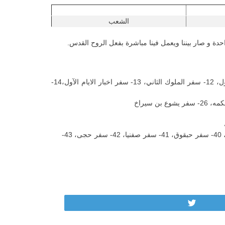
الشعب
واحدة و صار بيننا ويعمل فينا مباشرة بفعل الروح القدس.
الأسفار التاريخية : 6- سفر يشوع، 7- سفر القضاه، 8- سفر راعوث، 9- سفر صموئيل الاول،10- سفر صموئيل الثانى،11- سفر الملوك الأول، 12- سفر الملوك الثاني، 13- سفر اخبار الايام الآول،14-
أسفار الأنبياء الصغار :33- سفر هوشع،34- سفر يوئيل، 35- سفر عاموس، 36- سفر عوبديا، 37- سفر يونان،38- سفر ميخا،39- سفر ناحوم، 40- سفر حبقوق، 41- سفر صفنيا، 42- سفر حجى، 43-
Tweet