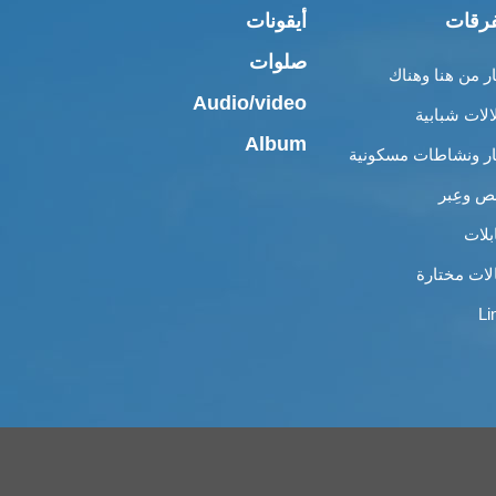
رقات
أيقونات
صلوات
ار من هنا وهناك
Audio/video
الات شبابية
Album
ار ونشاطات مسكونية
 وعِبر
بلات
لات مختارة
Li