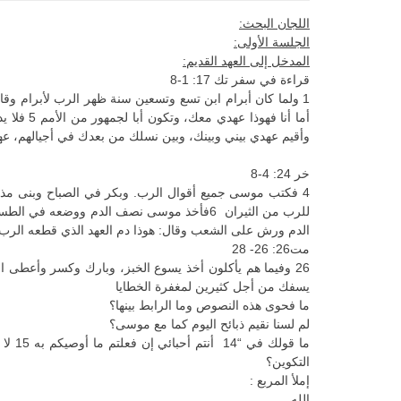
اللجان البحث:
الجلسة الأولى:
المدخل إلى العهد القديم:
قراءة في سفر تك 17: 1-8
وأقيم عهدي بيني وبينك، وبين نسلك من بعدك في أجيالهم، عهدا أبديا، لأكون إلها لك ولنسلك من بعدك 8 وأعط
خر 24: 4-8
الدم ورش على الشعب وقال: هوذا دم العهد الذي قطعه الرب 
مت26: 26- 28
يسفك من أجل كثيرين لمغفرة الخطايا
ما فحوى هذه النصوص وما الرابط بينها؟
لم لسنا نقيم ذبائح اليوم كما مع موسى؟
التكوين؟
إملأ المربع :
الله