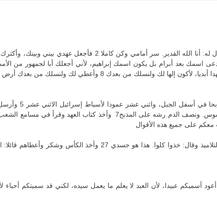
ي لك ولنسلك من بعدك أرض غربتك، كل أرض كنعان ملكا أبديا. وأكون إلههم
4 فكتب موسى جميع أق
معكم على جميع هذه الأقوال