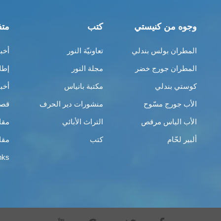
وجوه من كنيستي
كتب
متف
المطران بولس بندلي
تعاونيّة النور
أخب
المطران جورج خضر
مجلة النور
إطل
كوستي بندلي
مكتبة بانياس
أخب
الأب جورج مسّوح
منشورات دير الحرف
قصص
الأب الياس مرقص
التراث الأبائي
مقا
ألبير لحّام
كتب
مقا
nks