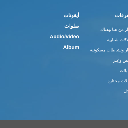
رقات
أيقونات
صلوات
ار من هنا وهناك
Audio/video
الات شبابية
Album
ار ونشاطات مسكونية
 وعِبر
بلات
لات مختارة
Li