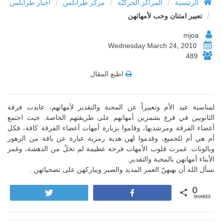
/
/
/
الرئيسية
المراكز الحركيّة
مركز طرابلس
أخبار طرابلس
/
تعبير امتنان وحب لأمهاتهن
mjoa
Wednesday March 24, 2010
489
اطبع المقال
لمناسبة عيد الأم وتعبيراً عن المحبة والتقدير لأمهاتهم، عايدت فرقة
الثانويين في فرع بشمزين أمهاتهم على طريقتهم الخاصة. حيث اجتمع
أعضاء الفرقة ومرشديها، وقاموا بزيارة أمهات أعضاء الفرقة كافة، فكل
أم هي أم للجميع، وقدموا لهن هدية رمزية عبارة عن باقة من الزهور
وبالونات. غمرت قلوب الأمهات فرحة عظيمة لم تخلُ من الدهشة، وغمر
الأبناء أمهاتهن بالمحبة والتقدير.
نسأل الله أن يهبهنّ العمر المديد والصبر ويباركهن على تضحياتهن .
0
Tweet
Share
SHARES