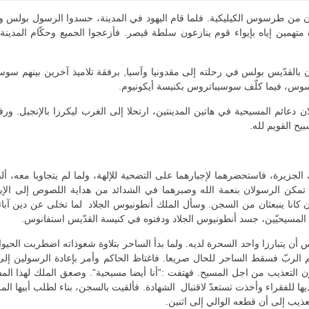
 من طرسوس الكيليكية. فلما قام اليهود في المدينة، حسدوا الرسول بولس ور
ة متهمين إياه بإيواء قوم ينازعون سلطة قيصر. فأزعجوا الجميع وحكّام المدين
بالقدّيس بولس في رحلته إلى مقدونيا وآسيا, برفقة تلاميذ آخرين بينهم سو
س، فيما كلّف سوسيباتروس بكنيسة أيكونيوم.
ن دعائم المسيحية في هاتين المدينتين، ارتحلا إلى الغرب ليكرزا بالإنجيل. ورفعا
بيح القويم لله.
الجزيرة، فاستحضرهما لإجبارهما على التضحية للإلهة، ولما لم يتجاوبا معه، أل
كن الرسولان بنعمة الله وصبرهما في الشدائد من هداية اللصوص إلى الإيما
لذان كانا ينبعثان من السجن. وسأل الملك أنطونيوس الجلاد لما تخلى عن دين آ
 المسيحيّين، جسد أنطونيوس الجلاد ودفنوه في كنيسة القدّيس استفانوس.
أن يتبارزا واحد السحرة لديه. ولما بدأ الساحر بتلاوة شعوذاته اضطربت الحي
اسم الربّ فسقط الساحر للحال صريعا. فاغتاظ الحاكم وأمر بإعادة الرسولين إل
ن التعذيب من اجل المسيح. فهتفت :”أنا أيضا مسيحية”. وصعق الملك لهذا المشهد
ديها للفقراء وأخذت تستعدّ لاقتبال الشهادة. فألقيت بالسجن، بناء لطلب أبيها ا
يب إلى أن قطعه الوالي إلى اثنين.