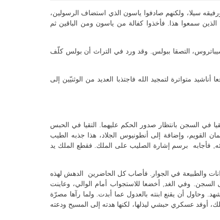
فيقه سيلا، ولكنهم صادفوا ياسون الذي استضاف الرسولين،
ة الذين سمعوا هذا. فأخذوا كفالة من ياسون ومن الباقين ثم
سيباتروس، التصقا ببولس. وقد ورد في التراث أن بولس كلّف
 أناشيد متواترة لتمجيد الله فاجتذبا العديد من الوثنيّين إلى
قيا في السجن بانتظار صدور الحكم عليهما. التقيا في الحبس
ن القويم، وإضافة إلى أنطونيوس الجلاد، هذا جذبه الطيب
بائه, فأجابه برسم إشارة الصليب على الملك. فقطع الملك يد
وانات والطبيعة في الجوار. فأصاب كل الحاضرين الدهش لهذه
ى السجن. وفي الغد, أخضعا للاستجواب أمام الوالي، وعاينت
. وحاول أن يقنع ابنته بالعدول عما أبدت. ولما رآها مصرّة
لملك، أوفد عسكري حبشي ليذلها، لكنها هدته إلى المسيح ودعته