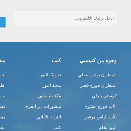
وجوه من كنيستي
كتب
متف
المطران بولس بندلي
تعاونيّة النور
أخب
المطران جورج خضر
مجلة النور
إطل
كوستي بندلي
مكتبة بانياس
أخب
الأب جورج مسّوح
منشورات دير الحرف
قصص
الأب الياس مرقص
التراث الأبائي
مقا
ألبير لحّام
كتب
مقا