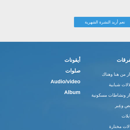
رقات
أيقونات
صلوات
ار من هنا وهناك
Audio/video
الات شبابية
Album
ار ونشاطات مسكونية
 وعِبر
بلات
لات مختارة