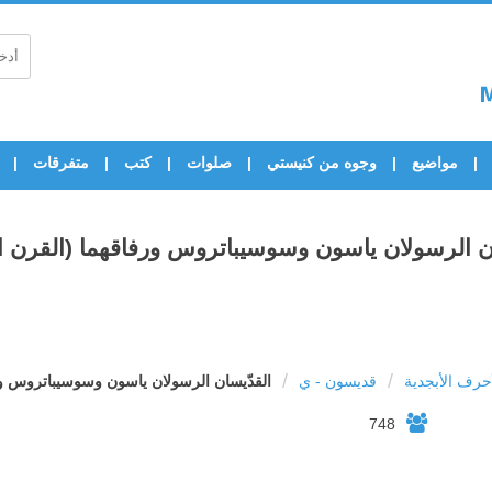
مواضيع
وجوه من كنيستي
صلوات
كتب
متفرقات
ان الرسولان ياسون وسوسيباتروس ورفاقهما (القرن ال
/
/
رف الأبجدية
قديسون - ي
القدّيسان الرسولان ياسون وسوسيباتروس ور
748