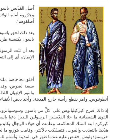
أصل القدّيس ياسون
وجرّروه أمام الولا
أطلقوهم”.
بعد ذلك لحق ياسون 
ياسون بكنيسة طرسو
بعد أن ثبّت الرسولا
الإيمان، أي إلى التس
أقلق نجاحاهما ملك 
سبعة لصوص، وقد تم
والنور الإلهيان ال
أنطونيوس. وامر بقطع رأسه خارج المدينة. وأخذ بعض الأتقياء
إذ ذاك اقترح كيركيليانوس على كلٍّ من ياسون وسوسيباتروس 
القوى الشيطانية ما خلا القدّيسين الرسولين اللذين دعيا ب
كيركرة ابنة الملك المحاكمة، وعلمت أن هؤلاء الرجال يكابدو
هدّدها بالتعذيب والموت، فتمسّكت بالأكثر، وقامت بتوزيع ما ل
خريستوذولوس. فقبض عليه عندما ظهر في المدينة وأسلم للتعذ