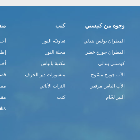
وجوه من كنيستي
كتب
متف
المطران بولس بندلي
تعاونيّة النور
أخب
المطران جورج خضر
مجلة النور
إطل
كوستي بندلي
مكتبة بانياس
أخب
الأب جورج مسّوح
منشورات دير الحرف
قصص
الأب الياس مرقص
التراث الأبائي
مقا
ألبير لحّام
كتب
مقا
nks