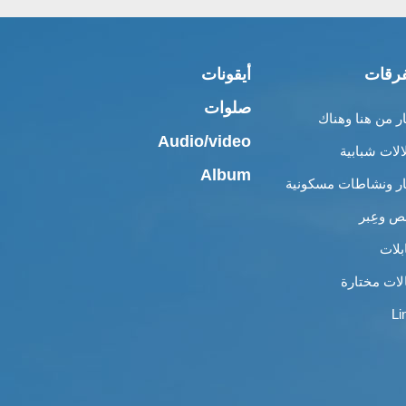
رقات
أيقونات
صلوات
ار من هنا وهناك
Audio/video
الات شبابية
Album
ار ونشاطات مسكونية
 وعِبر
بلات
لات مختارة
Li