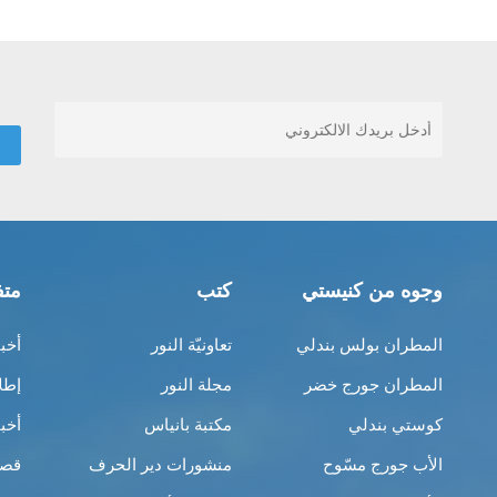
وجوه من كنيستي
كتب
متف
المطران بولس بندلي
تعاونيّة النور
أخب
المطران جورج خضر
مجلة النور
إطل
كوستي بندلي
مكتبة بانياس
أخب
الأب جورج مسّوح
منشورات دير الحرف
قصص