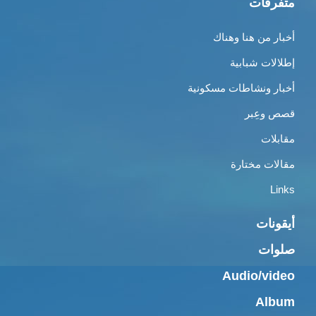
متفرقات
أخبار من هنا وهناك
إطلالات شبابية
أخبار ونشاطات مسكونية
قصص وعِبر
مقابلات
مقالات مختارة
Links
أيقونات
صلوات
Audio/video
Album