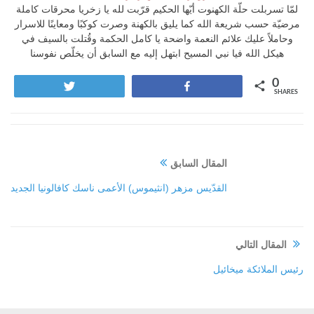
لمّا تسربلت حلّة الكهنوت أيّها الحكيم قرّبت لله يا زخريا محرقات كاملة
مرضيّة حسب شريعة الله كما يليق بالكهنة وصرت كوكبًا ومعاينًا للاسرار
وحاملاً عليك علائم النعمة واضحة يا كامل الحكمة وقُتلت بالسيف في
هيكل الله فيا نبي المسيح ابتهل إليه مع السابق أن يخلّص نفوسنا
0
Tweet
Share
SHARES
المقال السابق
القدّيس مزهر (انثيموس) الأعمى ناسك كافالونيا الجديد
المقال التالي
رئيس الملائكة ميخائيل