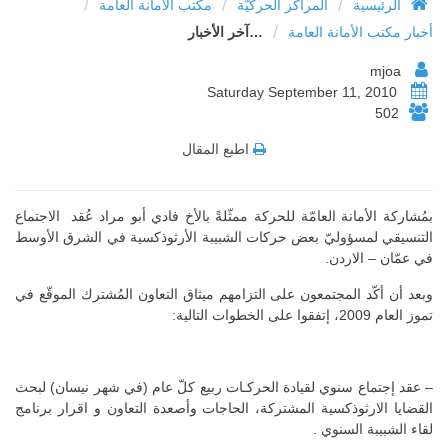
/
/
/
الرئيسية
المراكز الحركيّة
مكتب الأمانة العامة
/
أخبار مكتب الأمانة العامة
…آخر الأخبار
mjoa
Saturday September 11, 2010
502
اطبع المقال
بمُشاركة الأمانة العامّة للحركة ممثّلةً بالأخ فادي أبو مراد عُقد الاجتماع
التنسيقي لمسؤوليّ بعض حركات الشبيبة الأرثوذكسية في الشرق الأوسط
في عمّان – الاردن.
وبعد أن أكّد المجتمعون على التزامهم ميثاق التعاون المُشترك الموقّع في
تموز العام 2009، إتفقوا على الخطوات التالية:
– عقد إجتماع سنوي لقيادة الحركـات ربيع كلّ عام (في شهر نيسان) لبحث
القضايا الارثوذكسية المشتركة، الحاجات وأصعدة التعاون و اقرار برنامج
لقاء الشبيبة السنوي .