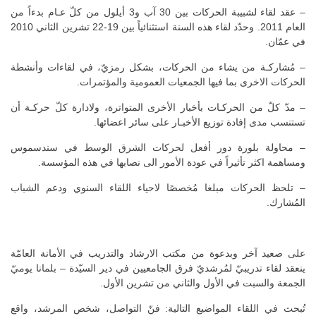
– عقد لقاء لشبيبة الحركات بين 30 آب و3 أيلول من كلّ عـام بدءاً من
العام 2011. وحدّد لقاء هذه السنة استثنائياً بين 19-22 تشرين الثاني 2010
في عمّان.
– مُشاركـة من يشاء من الحركات، بشكل رمزيّ، في لقاءات وأنشطة
الحركات الاخرى بما فيها الجمعيات العمومية والمؤتمرات.
– مدّ كلّ من الحركـات بأخبار الأخرى المتواترة، ولادارة كلّ حركـة أن
تستنسب مدى إفادة توزيع الأخبـار على سائر اعضائها.
– محاولة بلورة دور أفعل لحركات الشرق الوسط في سندسموس
ومساهمة اكثر تأثيراً في عودة الأمور الى نصابها في هذه المؤسسة.
– تلحظ الحركات مبلغا مُخصصًا لاحياء اللقاء السنوي ودعم الشباب
المُشارك.
على صعيد آخر وبدعوة من مكتب الارشاد والتدريب في الأمانة العامّة
ينعقد لقاء تدريبيّ لمُرشديّ فرق الجامعيين في دير السيّدة – بلمانا يوميّ
الجمعة والسبت في الأول والثاني من تشرين الأول.
تُبحث في اللقاء المواضيع التالية: فنّ التواصل، شخص المرشد، واقع