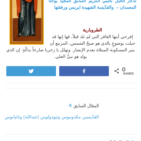
تذكار الحبل بالنبي الكريم السابق المجيد يوحنا
المعمدان – والقدّيسة الشهيدة ايريس ورفقتها
الطروبارية
إفرحي أيتها العاقر التي لم تلد قبلاً، فها إنها قد
حبلت بوضوحٍ بالذي هو صبحُ الشمس، المزمع أن
ينير المسكونة المبتلاة بعدم الإبصار. وتهلل يا زخريا صارخاً بدالّةٍ: إن الذي
يولد هو نبيُّ العلي.
0
Tweet
Share
SHARES
المقال السابق
القدّيسين مكدونيوس وثيوذولوس (عبدالله) وتاتيانوس