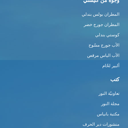
وجوه من كنيستي
المطران بولس بندلي
المطران جورج خضر
كوستي بندلي
الأب جورج مسّوح
الأب الياس مرقص
ألبير لحّام
كتب
تعاونيّة النور
مجلة النور
مكتبة بانياس
منشورات دير الحرف