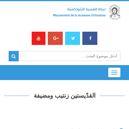
Toggle
navigation
القدّيستين زنتيب ومضيفة