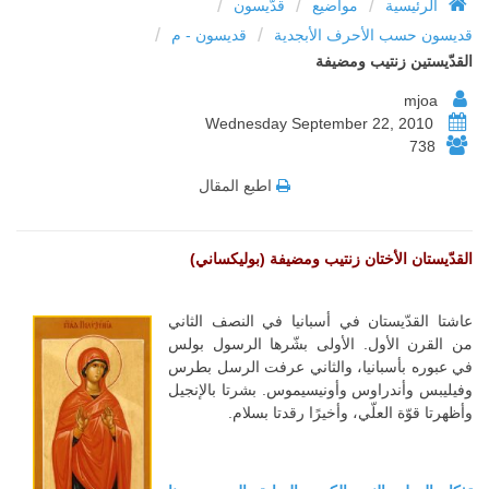
/
/
/
الرئيسية
مواضيع
قدّيسون
/
/
قديسون حسب الأحرف الأبجدية
قديسون - م
القدّيستين زنتيب ومضيفة
mjoa
Wednesday September 22, 2010
738
اطبع المقال
القدّيستان الأختان زنتيب ومضيفة (بوليكساني)
عاشتا القدّيستان في أسبانيا في النصف الثاني
من القرن الأول. الأولى بشّرها الرسول بولس
في عبوره بأسبانيا، والثاني عرفت الرسل بطرس
وفيليبس وأندراوس وأونيسيموس. بشرتا بالإنجيل
وأظهرتا قوّة العلّي، وأخيرًا رقدتا بسلام.