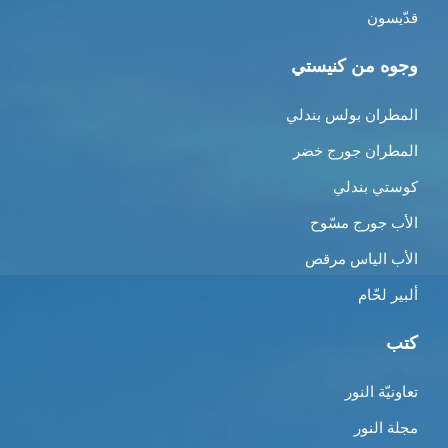
قدّيسون
وجوه من كنيستي
المطران بولس بندلي
المطران جورج خضر
كوستي بندلي
الأب جورج مسّوح
الأب الياس مرقص
ألبير لحّام
كتب
تعاونيّة النور
مجلة النور