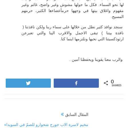
لها نحو السماء. فكل ما حولها مشوش وغير واضح، غائم وغير
مفهوم واغلاق بيتها في وجهها حرمأعضاءها الكثير، حرمهم
المسيح.
سنجد نوافذ كثير نطل من خلالها على سماء ربنا ولكن نافذتنا (
نافذة بيتنا ) تبقى الاجمل والاقرب الينا والتي تعبرعن
ارثوذكسيتنا التي نحبها ونلتزمها اينما كنا.
والرب معنا يقوينا ويحفظنا آمين .
0
Tweet
Share
SHARES
المقال السابق
مخيم لاسرة الاب جورج شحوارو للصمّ في السويداء