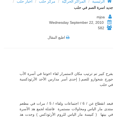
/
/
/
/
الرئيسية
المراكز الحركيّة
مركز حلب
أخبار حلب
جديد اسرة الصم في حلب
mjoa
Wednesday September 22, 2010
582
اطبع المقال
بفرح كبير تم ترتيب مكان لاستمرار لقاء اخوتنا في أسرة الأب
جورج شحوارو للصم.( إحدى أسر مدارس الأحد الأرثوذكسية
في حلب
فبعد انقطاع عن / 6 / اجتماعات ولقاء / 5 / مرات في مطعم
منتدى مار الياس ومحاولات مستمرة فاشلة لجمع هذ الأسرة
في بيتها
( كنيسة مار الياس للروم الأرثوذكس ) وجدت هذ