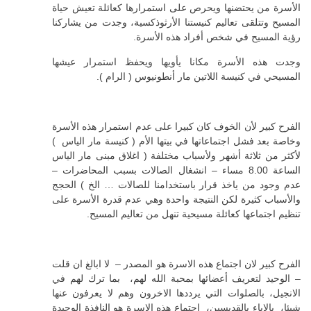
الأسرة من يحتضنها ويحرص على استمرارها كعائلة تعيش حياة
المسيح وتتلقى تعاليم كنيستنا الأرثوذكسية، وجدت من يشاركنا
رؤية المسيح في شخص أفراد هذه الأسرة.
وجدت هذه الأسرة مكانا يأويها ويحفظ استمرار عيشها
المسيحي في كنيسة اللاتين مار أنطونيوس ( الرام ).
الفرح كبير لأن الخوف كان كبيرا على عدم استمرار هذه الأسرة
وخاصة بعد فشل اجتماعاتها في بيتها الأم ( كنيسة مار الياس )
لأكثر من ثلاثة أشهر ولأسباب مختلفة ( اغلاق مبنى مار الياس
الساعة 8.00 مساء – انشغال الصالات بسبب المحاضرات –
عدم وجود من ياخذ قرار باستخدامنا للصالات … الخ ) الحجج
والأسباب كثيرة لكن النتيجة واحدة وهي عدم قدرة الأسرة على
تنظيم اجتماعها كعائلة مسيحية تنهل من تعاليم المسيح.
الفرح كبير لان اجتماع هذه الاسرة هو المصدر – لا ابالغ ان قلت
– الوحيد لتعريف أعضائها بمحبة الله لهم، بما ترك لهم في
الانجيل، بالصلوات التي يرددها الاخرون وهم لا يعرفون عنها
شيئا، بالاباء بالقديسين، اجتماع هذه الاسرة هو النافذة الوحيدة