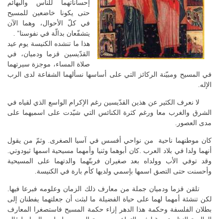
إحساناتهما للناس والبهائم
حتى يكونا خاضعين للمسيح
في كلّ الأحوال، وهما الآن
يتشفّعان بدالّة في نفوسنا” .
هذا ما تنشده الكنيسة يوم عيد
القدّيسين قزما ودميان، في
صلاة المساء، موجزة سيرتهما
في المسيح ومبيّنة الركائز التي على أساسها نسألهما الشفاعة لدى الرب
الإله.
لا نعرف الكثير عن هذين القدّيسين رغم الإكرام الواسع الذي لقياه في
الشرق والغرب معا ورغم كثرة الكنائس التي شيّدت على اسميهما على
مدى العصور.
كان موطنهما ناحية من نواحي أفسس في آسيا الصغرى. وثمّ من يقول
أنهما ولدا في بلاد العرب .كان أبوهما وثنيا وأمهما مسيحية اسمها ثيودوتي.
وقد توفي الأب وولداه بعد صغيران فربتّهما والدتهما على المسيحية
وأحسنت حتى التصق اسمها بإسمي ولديها كأم بارة في الكنيسة.
تلقن قزما ودميان جملة من معارف ذلك الزمان وعلومه فبرعا فيها.
لكن تنشئة أمهما لهما على حياة الفضيلة ما لبثت أن جعلتهما يفطنان إلى
بطلان الفلسفة وحكمة هذا الدهر إزاء حكمة المسيح فاستصغرا المعارف