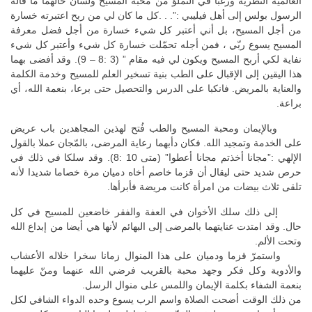
العالمية النظرية ورغبا في التملؤ من محبة المسيح ولسان حالهما ما قاله
الرسول بولس إلى أهل فيليبي :”. . .كل ما كان لي من ربح اعتبرته خسارة
من أجل المسيح، بل أني أعتبر كل شيء خسارة من أجل فضل معرفة
المسيح يسوع ربّي ، فمن أجله تحمّلت خسارة كل شيء وأعتبر كل شيء
نفاية لكي أربح المسيح ويكون لي فيه مقام ” (3 :8 – 9). وقد أفضى بهما
هذا اليقين إلى الإقبال على الطب بنية تسخير العلم للمسيح وخدمة الكلمة
والعناية بالمريض. فانكبا على الدرس والتحصيل حتى برعا، بنعمة الله، أي
براعة.
وبالإيمان ومحبة المسيح والطب فُتح لهذين المجاهدين باب عريض
على الخدمة وتمجيد الله. فكان دأبهما رعاية المرضى، بالمّجان عملا بالقول
الإلهي :”مجانا أخذتم مجانا أعطوا” (متى 10 :8). وقد سلكا في ذلك في
حرص شديد حتى ليقال أن قزما خاصم أخاه دميان مرة خصاما شديدا لأنه
تلقى ثلاث بيضات من امرأة كانت مريضة فأبرأها.
إلى ذلك سلك الأخوان في العفة والفقر خاضعين للمسيح في كل
حال. وقد امتدت عنايتهما بالمرضى إلى البهائم لأنها هي أيضا من إبداع الله
وتحت الألم.
واستمرّ قزما ودميان على هذا المنوال زمانا سخرا خلاله الأعشاب
والأدوية وكل فكر وجهد محبة بالقريب فرضي الله عنهما ومنّ عليهما
بنعمة الشفاء بكلمة الإيمان واللمس على منوال الرسل.
من ذلك الوقت أضحت الصلاة واسم الرب يسوع وحده الدواء الشافي لكل