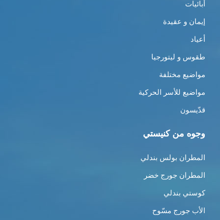
أبائيات
إيمان و عقيدة
أعياد
طقوس و ليتورجيا
مواضيع مختلفة
مواضيع للأسر الحركية
قدّيسون
وجوه من كنيستي
المطران بولس بندلي
المطران جورج خضر
كوستي بندلي
الأب جورج مسّوح