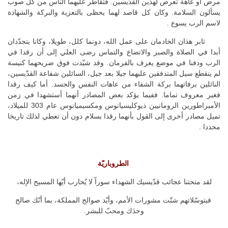
مرض أو عاهة تعرض لهذين القدّيسين. فتقاطر عليهما الناس من كل صوب
يسألون السلامة. وكان كل قاصد لهما يحظى بالتعزية والبركة والشهادة
لاسم الرب يسوع .
ثابر هذان الخادمان على عمل الله، دونما كلل، طويلا، وكانا يتجدّدان
أبدا في الصلاة والصبر والاتضاع والتماس رضى العلي إلى أن رقدا في
الرب ودفنا في موضع يعرف بالفرمان. وقد شيّدت فوق ضريحهما كنيسة
لم ينقطع سيل المتدفقين عليهما جيلا بعد جيل، السائلين شفاعة القدّيسين،
النائلين برفاتهما بركة الشفاء من عاهات النفس والجسد. أما كيف رقدا
فغير معروف تماما. ففيما يؤكد بعض المصادر أنهما أستشهدا في زمن
الأمبراطورين الرومانيين ذيوكليسيانوس ومكسيميانوس عام 303 للميلاد،
تميل مصادر أخرى إلى القول بأنهما رقدا بسلام دون أن تعطي لذلك تاريخا
محددا .
الطروباريّة
لقد منحتنا عجائب قدّيسيك الشهداء سوراً لا يُحارب أيّها المسيح الإله،
فبتوسّلاتهم شتّت مشورات الأمم، وأيّد صوالج المملكة، بما أنّك صالح
وحدَك ومحبّ للبشر.