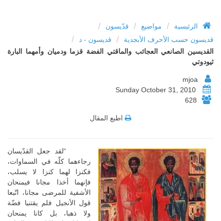
/
/
/
الرئيسية
مواضيع
قدّيسون
/
/
قديسون حسب الأحرف الأبجدية
قديسون - د
القديسين الصانعي العجائب والماقتي الفضة قزما ودميان وأمهما البارة
ثيودوتي
mjoa
Sunday October 31, 2010
628
اطبع المقال
“لقد جعل القدّيسان
رجاءهما كلّه في السماوات،
فكنزا لهما كنزا لا يسلب،
فإنهما أخذا مجانا فيمنحان
الأشفية للمرضى مجانا، اتّبعا
قول الأنجيل فلم يقتنيا فضّة
ولا ذهبا، بل كانا يمنحان