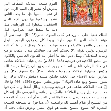
القوم طبيعة الملائكة الشفافة التي
يفترض أن تشير إلى السيد الرب دون
أن تشهد لنفسها. فإذا ما وقف الناس
عندها وشغفوا بها دون الإله الحي
الحقيقي، سقطوا في الهرطقة. مثل
ذلك ما سقط فيه العبرانيون قبل
الملك حلقيا، على ما ورد في كتاب الملوك الثاني(23 : 5)، حيث نقرا أن
كهنة الأصنام الذين أقامهم ملوك يهوذا كان يحرقون البخور “للبعل
والشمس والقمر والأبراج ولجميع قوات السماء”. ومثل ذلك ما نبّه إليه
الرسول بولس بقوله :”لا يخيبكم أحد من جعالتكم مبدعا مذهب تواضع
وعبادة للملائكة”، ومثل ذلم أيضا ما أشار إليه القانون الخامس والثلاثون
من مجمع اللاذقية في فريجية (343 -381 م) بشأن عبادة للملائكة شاعت
في ذلك الزمان فأعلن أنه :” لا يجوز لمسيحيّين أن يتركوا كنيسة الله
ويذهبوا ويبتهلوا للملائكة ويجمعوا جماعات. فكلّ هذا ممنوع. وكلّ من
يمارس عبادة الأصنام في الخفية فليكن مبسلا (مقطوعا) لأنّه ترك ربنا
يسوع المسيح وتبع عبادة الأوثان”. ثيودوريطس المؤرخ (393م- 466 م) قال
إنّ عبادة الملائكة شاعت في فريجية وبيسيدية وطال أمدها وأنه كان فيها
معابد لميخائيل رئيس الملائكة. والقدّيس أبيفانوس القبرصي قال إنه كان
يوجد شيعة قديمة تدعى شيعة الملائكيين كانت تعلّم أنه يجب ألا المعونة
من المسيح أو نقدّم أنفسنا لله بواسطته لأن هذا فوق ما تستحقه الطبيعة
البشرية لأن يسوع المسيح نفسه هو فوق البشر. وعوض ذلك، يجب أن