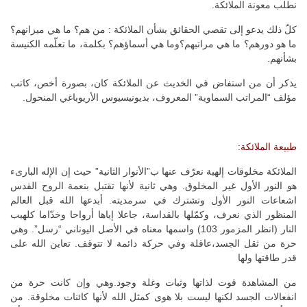
نطلب معونة الملائكة.
كلّ ذلك يدعو إلى تقصي الحقائق بشأن الملائكة : من
هم؟ ما هي ميزانهم؟
ما هو دورهم؟ ما هي مراتبهم؟وما هي أسماؤهم؟ بكلمة، ما تعلّمه الكنيسة
بشأنهم.
يذكر أن من استفاض في الخديث عن الملائكة كان، بصورة أخص، كاتب
مؤلف “المراتب السماوية” المعروف، بديونيسيوس الأريوباغي المنحول.
طبيعة الملائكة:
الملائكة مخلوقات إلهية نعرّف عنها ب”الأنوار الثانية” حيث إن الإله البارىء
هو النور الأول غير المخلوق. وهي ثانية لأنها تقتبل بنعمة الروح القدس
اشعاعات النور الأول وتشترك في سرمديته. أبدعها الله قبل العالم
المنظور الذي نعرف، وكمّلها بالقداسة، جاعلا إياها أرواحا وخدّاما كلهيب
النار (انظر المزمور 103) واسمها معناه في الأصل اليوناني “رسل”. وهي
حرة من ثقل الجسد،عاقلة وفي حركة دائمة لا تتوقف. تعاين الله على
قدر طاقتها ولها
من المشاهدة قوت لذاتها وثبات وغلة وجود.وهي وإن كانت حرة من
انفعالات الجسد لكنها ليست بلا هوى كمثل الله لأنها كائنات مخلوقة. من