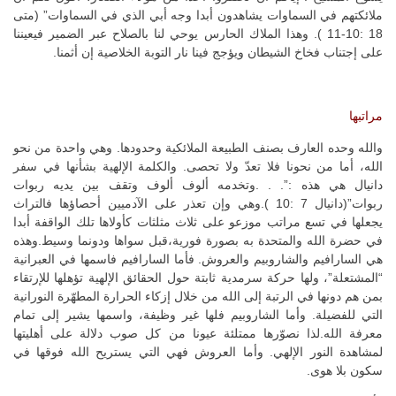
ملائكتهم في السماوات يشاهدون أبدا وجه أبي الذي في السماوات” (متى
18 :10-11 ). وهذا الملاك الحارس يوحي لنا بالصلاح عبر الضمير فيعيننا
على إجتناب فخاخ الشيطان ويؤجج فينا نار التوبة الخلاصية إن أثمنا.
مراتبها
والله وحده العارف بصنف الطبيعة الملائكية وحدودها. وهي واحدة من نحو
الله، أما من نحونا فلا تعدّ ولا تحصى. والكلمة الإلهية بشأنها في سفر
دانيال هي هذه :”. . .وتخدمه ألوف ألوف وتقف بين يديه ربوات
ربوات”(دانيال 7 :10 ).وهي وإن تعذر على الآدميين أحصاؤها فالتراث
يجعلها في تسع مراتب موزعو على ثلاث مثلثات كأولاها تلك الواقفة أبدا
في حضرة الله والمتحدة به بصورة فورية،قبل سواها ودونما وسيط.وهذه
هي السارافيم والشاروبيم والعروش. فأما السارافيم فاسمها في العبرانية
“المشتعلة”، ولها حركة سرمدية ثابتة حول الحقائق الإلهية تؤهلها للإرتقاء
بمن هم دونها في الرتبة إلى الله من خلال إزكاء الحرارة المطهّرة النورانية
التي للفضيلة. وأما الشاروبيم فلها غير وظيفة، واسمها يشير إلى تمام
معرفة الله.لذا نصوّرها ممتلئة عيونا من كل صوب دلالة على أهليتها
لمشاهدة النور الإلهي. وأما العروش فهي التي يستريح الله فوقها في
سكون بلا هوى.