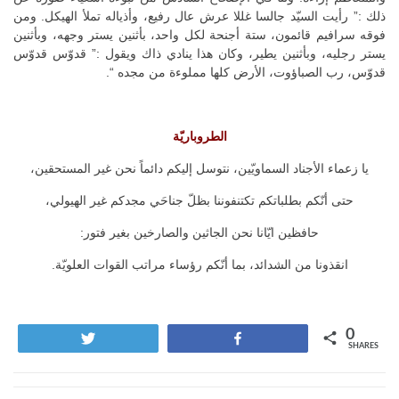
ذلك :” رأيت السيّد جالسا غللا عرش عال رفيع، وأذياله تملأ الهيكل. ومن
فوقه سرافيم قائمون، ستة أجنحة لكل واحد، بأثنين يستر وجهه، وبأثنين
يستر رجليه، وبأثنين يطير، وكان هذا ينادي ذاك ويقول :” قدوّس قدوّس
قدوّس، رب الصباؤوت، الأرض كلها مملوءة من مجده “.
الطروباريّة
يا زعماء الأجناد السماويّين، نتوسل إليكم دائماً نحن غير المستحقين،
حتى أنّكم بطلباتكم تكتنفوننا بظلّ جناحَي مجدكم غير الهيولي،
حافظين ايّانا نحن الجاثين والصارخين بغير فتور:
انقذونا من الشدائد، بما أنّكم رؤساء مراتب القوات العلويّة.
0
Tweet
Share
SHARES