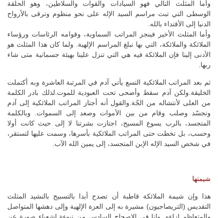
وأما المثلث التالي فهو السيادات والقوات والسلاطين، وهو الحلقة
الوسطى التي تبث مراسم السيد الإله على نحو منظوم وترقى بالأرواح
الدنيا إلى الأقتداء بالله.
وأما المثلث الأخير فينجز المراتب السماوية، وقوامه الرئاسات ورؤساء
الملائكة والملائكة، التي بها نبلغ المراسم الإلهية. ولما كان هذا المثلث هو
الأدنى إلينا فإن الملائكة فيه هي التي تنزل علينا بهيئة جسمانية متى شاء
ربها.
ثم بعد المراتب الملائكية التسع يأتي آدم في المرتبة العاشرة وبه أكتملت
الخليقة.ولكن آدم سقط وأضحى تحت العبودية للموت.لذلك بادر الكلمة
من العلى لأنتشاله من الجّة.والقول أنه أجتاز المراتب الملائكية إلى آدم
وتجسّد وصلب وقام من بين الأموات وصعد إلى السموات. وبالكلمة
المتجسد، بالرب يسوع المسيح، اجتازت بشرتنا لا إلى حيث كانت أولا
وحسب، بل تخطت حتى المراتب الملائكية بأسرها، وسمت عليها لتستقر،
في شخص السيد الإله الإبن المتجسد، إلى يمين الله الآب.
شيمتها
هذا وإن شيمة الملائكة قاطبة أن تصدح أبدا بالتسبيح بالنشيد المثلث
التقديس (التريصاجيون) مشيرة به إلى العزة الإلهية وإلى دهشها المتواصل
والمتعاظم إزاءه. ولنا في الإصحاح السادس من نبوءة اشعياء صورة عن