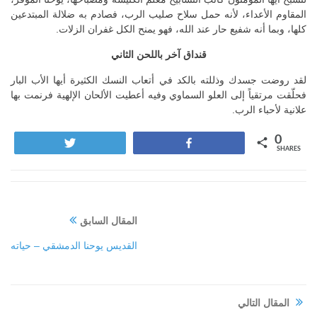
المقاوم الأعداء، لأنه حمل سلاح صليب الرب، فصادم به ضلالة المبتدعين
كلها، وبما أنه شفيع حار عند الله، فهو يمنح الكل غفران الزلات.
قنداق آخر باللحن الثاني
لقد روضت جسدك وذللته بالكد في أتعاب النسك الكثيرة أيها الأب البار
فحلّقت مرتقياً إلى العلو السماوي وفيه أعطيت الألحان الإلهية فرنمت بها
علانية لأحباء الرب.
0
Tweet
Share
SHARES
المقال السابق
القديس يوحنا الدمشقي – حياته
المقال التالي