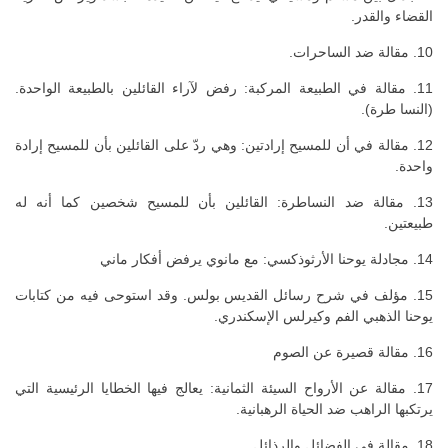
القضاء والقدر.
10. مقالة ضد الساحرات.
11. مقالة في الطبيعة المركبة: رفض لآراء القائلين بالطبيعة الواحدة.
(النسا طرة).
12. مقالة في أن للمسيح إرادتين: وهي ردّ على القائلين بأن للمسيح إرادة
واحدة.
13. مقالة ضد النساطرة: القائلين بأن للمسيح شخصين كما أنه له
طبيعتين.
14. مجادلة يوحنا الأرثوذكسي: مع مانوي يرفض أفكار ماني
15. مؤلف في شرح رسائل القديس بولس. وقد استوحى فيه من كتابات
يوحنا الذهبي الفم وكيرلس الإسكندري.
16. مقالة قصيرة عن الصوم
17. مقالة عن الأرواح السيئة الثمانية: يعالج فيها الخطايا الرئيسية التي
يرتكبها الراهب ضد الحياة الرهبانية.
18. مقالة في الفضائل والرذائل.