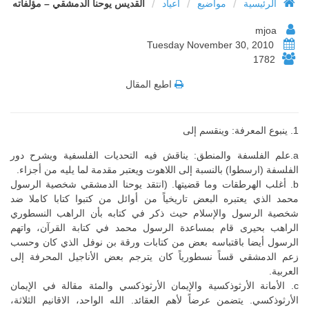
/
/
/
الرئيسية
مواضيع
أعياد
القديس يوحنا الدمشقي – مؤلفاته
mjoa
Tuesday November 30, 2010
1782
اطبع المقال
1. ينبوع المعرفة: وينقسم إلى
a.علم الفلسفة والمنطق: يناقش فيه التحديات الفلسفية ويشرح دور
الفلسفة (ارسطوا) بالنسبة إلى اللاهوت ويعتبر مقدمة لما يليه من أجزاء.
b. أغلب الهرطقات وما قضيتها. (انتقد يوحنا الدمشقي شخصية الرسول
محمد الذي يعتبره البعض تاريخياً من أوائل من كتبوا كتابا كاملا ضد
شخصية الرسول والإسلام حيث ذكر في كتابه بأن الراهب النسطوري
الراهب بحيرى قام بمساعدة الرسول محمد في كتابة القرآن، واتهم
الرسول أيضا باقتباسه بعض من كتابات ورقة بن نوفل الذي كان وحسب
زعم الدمشقي قساً نسطورياً كان يترجم بعض الأناجيل المحرفة إلى
العربية.
c. الأمانة الأرثوذكسية والإيمان الأرثوذكسي والمئة مقالة في الإيمان
الأرثوذكسي. يتضمن عرضاً لأهم العقائد. الله الواحد، الاقانيم الثلاثة،