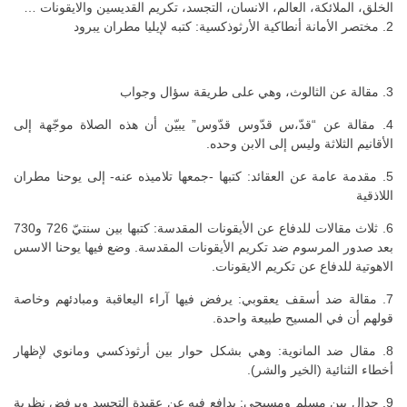
الخلق، الملائكة، العالم، الانسان، التجسد، تكريم القديسين والايقونات …
2. مختصر الأمانة أنطاكية الأرثوذكسية: كتبه لإيليا مطران يبرود
3. مقالة عن الثالوث، وهي على طريقة سؤال وجواب
4. مقالة عن “قدّ،س قدّوس قدّوس” يبيّن أن هذه الصلاة موجّهة إلى
الأقانيم الثلاثة وليس إلى الابن وحده.
5. مقدمة عامة عن العقائد: كتبها -جمعها تلاميذه عنه- إلى يوحنا مطران
اللاذقية
6. ثلاث مقالات للدفاع عن الأيقونات المقدسة: كتبها بين سنتيّ 726 و730
بعد صدور المرسوم ضد تكريم الأيقونات المقدسة. وضع فيها يوحنا الاسس
الاهوتية للدفاع عن تكريم الايقونات.
7. مقالة ضد أسقف يعقوبي: يرفض فيها آراء اليعاقبة ومبادئهم وخاصة
قولهم أن في المسيح طبيعة واحدة.
8. مقال ضد المانوية: وهي بشكل حوار بين أرثوذكسي ومانوي لإظهار
أخطاء الثنائية (الخير والشر).
9. جدال بين مسلم ومسيحي: يدافع فيه عن عقيدة التجسد ويرفض نظرية