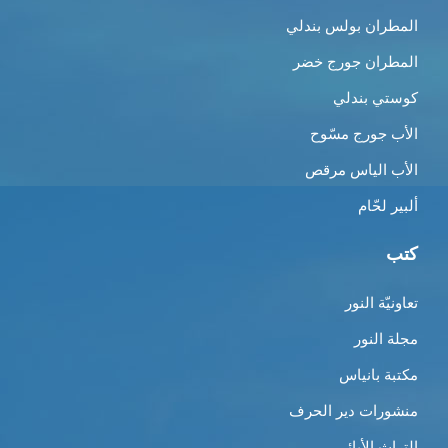
المطران بولس بندلي
المطران جورج خضر
كوستي بندلي
الأب جورج مسّوح
الأب الياس مرقص
ألبير لحّام
كتب
تعاونيّة النور
مجلة النور
مكتبة بانياس
منشورات دير الحرف
التراث الأبائي