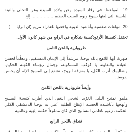
19. المواعظ: في رقاد السيدة وعن ولادة السيدة وعن التجلي والتينة
اليابسة التي لعنها يسوع ويوم السبت العظيم ……………. إلخ
20. مؤلفات طقسية وأناشيد الدينية واخصها للعذراء مريم (ان ابرايا … )
تحتفل كنيستنا الأرثوذكسية بتذكاره في الرابع من شهر كانون الأول.
طروبارية باللحن الثامن
ظهرتَ أيها اللاهج بالله يوحنا، مرشداً إلى الإيمان المستقيم، ومعلّماً لحسن
العبادة والنقاوة، يا كوكب المسكونة، وجمال رؤساء الكهنة الحكيم،
وبتعاليمكَ أنرت الكل، يا معزفة الروح، تشفع إلى المسيح الإله أن يخلص
نفوسنا.
وأيضاً طرويارية باللحن الثامن
هلموا نمتدح البلبل الغرّيد الشجي النغم، الذي أطرب كنيسةَ المسيح
وأبهجها بأناشيده الحسنة الإيقاع الطلية أعني به يوحنا الدمشقي الكلي
الحكمة، زعيم ناظمي التسابيح الذي كان مملوءاً حكمة إلهية وعالمية.
قنداق باللحن الرابع
لنسبّح أيها المؤمنون كاتب التسابيح معلّم الكنيسة ومصباحها، يوحنا الموقر،