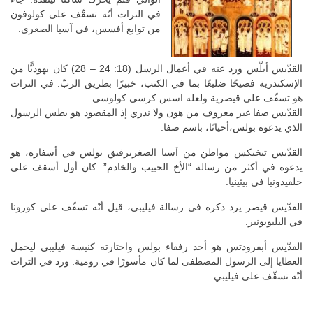
في التراث أنّه تسقّف على كولوفون
من توابع أفسس، في آسيا الصغرى.
القدّيس أبلّس ورد عنه في أعمال الرسل (18: 24 – 28) كان يهوديًّا من
الإسكندرية فصيحًا ضليعًا بما في الكتب، خبيرًا بطريق الربّ. في التراث
هو تسقّف على قيصرية ولعله اسس كرسي كولوسي.
القدّيس صفا غير معروف من هون ولا ندري إذ المقصود هو بطس الرسول
الذي يدعوه بولس،أحيانًا، باسم صفا.
القدّيس تيخيكس مواطن من آسيا الصغرىرفيق بولس في أسفاره، هو
يدعوه في أكثر من رسالة “الأخ الحبيب والخادم”. كان أول أسقف على
خلقيدونيا في بيثينيا.
القدّيس قيصر يرد ذكره في رسالة فيليبي، قيل أنّه تسقّف على كورونا
في البليوبونيز.
القدّيس أبفرودتس هو أحد رفقاء بولس واختارته كنيسة فيليبي ليحمل
العطايا إلى الرسول المصطفى لما كان مأسورًا في رومية. ورد في التراث
أنّه تسقّف على فيليبي.