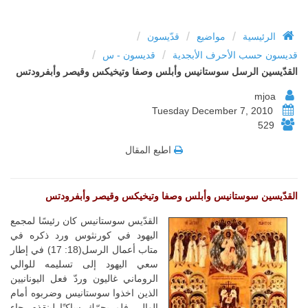
/
/
/
الرئيسية
مواضيع
قدّيسون
/
/
قديسون حسب الأحرف الأبجدية
قديسون - س
القدّيسين الرسل سوستانيس وأبلس وصفا وتيخيكس وقيصر وأبفرودتس
mjoa
Tuesday December 7, 2010
529
اطبع المقال
القدّيسين سوستانيس وأبلس وصفا وتيخيكس وقيصر وأبفرودتس
القدّيس سوستانيس كان رئيسًا لمجمع
اليهود في كورنثوس ورد ذكره في
متاب أعمال الرسل(18: 17) في إطار
سعي اليهود إلى تسليمه للوالي
الروماني غاليون وردّ فعل اليونانيين
الذين اخذوا سوستانيس وضربوه أمام
الوالي فلم يحرّك ساكنًا لينقذه. جاء