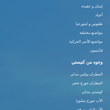
إيمان و عقيدة
أعياد
طقوس و ليتورجيا
مواضيع مختلفة
مواضيع للأسر الحركية
قدّيسون
وجوه من كنيستي
المطران بولس بندلي
المطران جورج خضر
كوستي بندلي
الأب جورج مسّوح
الأب الياس مرقص