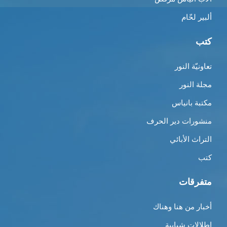
ألبير لحّام
كتب
تعاونيّة النور
مجلة النور
مكتبة بانياس
منشورات دير الحرف
التراث الأبائي
كتب
متفرقات
أخبار من هنا وهناك
إطلالات شبابية