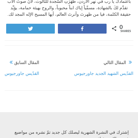
باعتمادك يا رب في نهر الأردن، ظهَرَتِ السَّجدة للثالوث، لأنَّ صوتَ الآب
تقدَّم لكَ بالشهادة، مسمِّياً إياك ابناً محبوباً، والروح بهيئة حمامة، يؤيِّد
حقيقة الكلمة، فيا من ظهرتَ وأنرتَ العالم، أيها المسيح الإله المجد لك.
0
Tweet
Share
SHARES
المقال التالي
المقال السابق
القدّيس الشهيد الجديد جاورجيوس
القدّيس جاورجيوس
إشترك في النشرة الشهرية ليصلك كل جديد تمّ نشره من مواضيع