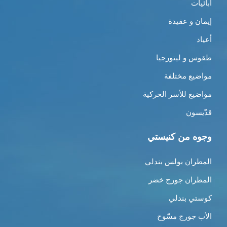
أبائيات
إيمان و عقيدة
أعياد
طقوس و ليتورجيا
مواضيع مختلفة
مواضيع للأسر الحركية
قدّيسون
وجوه من كنيستي
المطران بولس بندلي
المطران جورج خضر
كوستي بندلي
الأب جورج مسّوح