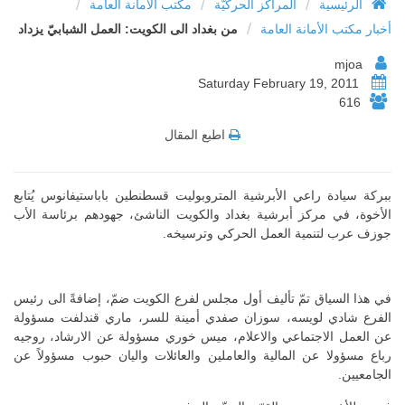
/
/
/
الرئيسية
المراكز الحركيّة
مكتب الأمانة العامة
/
أخبار مكتب الأمانة العامة
من بغداد الى الكويت: العمل الشبابيّ يزداد
mjoa
Saturday February 19, 2011
616
اطبع المقال
ببركة سيادة راعي الأبرشية المتروبوليت قسطنطين باباستيفانوس يُتابع
الأخوة، في مركز أبرشية بغداد والكويت الناشئ، جهودهم برئاسة الأب
جوزف عرب لتنمية العمل الحركي وترسيخه.
في هذا السياق تمّ تأليف أول مجلس لفرع الكويت ضمّ، إضافةً الى رئيس
الفرع شادي لويسه، سوزان صفدي أمينة للسر، ماري قندلفت مسؤولة
عن العمل الاجتماعي والاعلام، ميس خوري مسؤولة عن الارشاد، روجيه
رباع مسؤولا عن المالية والعاملين والعائلات واليان حبوب مسؤولاً عن
الجامعيين.