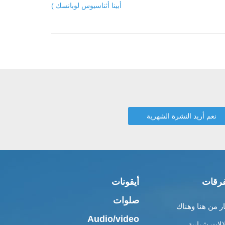
أبينا أثناسيوس لوبانسك )
رقات
أيقونات
صلوات
ار من هنا وهناك
Audio/video
الات شبابية