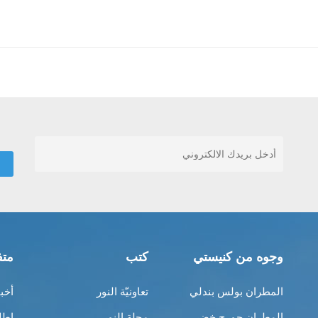
وجوه من كنيستي
كتب
متف
المطران بولس بندلي
تعاونيّة النور
أخب
المطران جورج خضر
مجلة النور
إطل