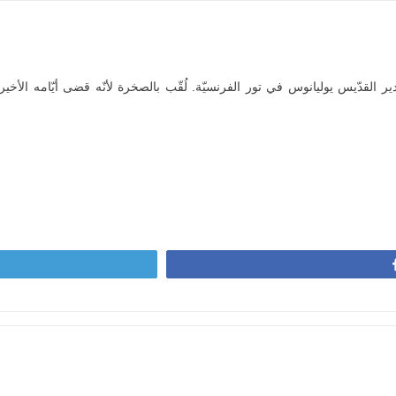
لقدّيس يوليانوس في تور الفرنسيّة. لُقّب بالصخرة لأنّه قضى أيّامه الأخيرة 