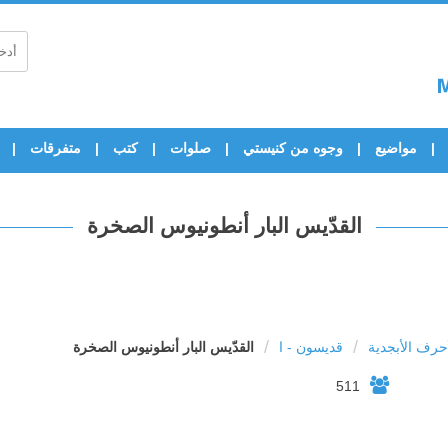
مواضيع
وجوه من كنيستي
صلوات
كتب
متفرقات
القدّيس البار أنطونيوس الصخرة
/
/
رف الأبجدية
قديسون - ا
القدّيس البار أنطونيوس الصخرة
511