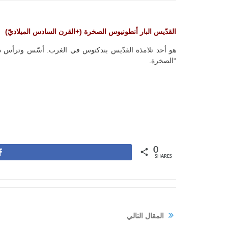
القدّيس البار أنطونيوس الصخرة (+القرن السادس الميلاديّ)
هو أحد تلامذة القدّيس بندكتوس في الغرب. أسّس وترأس دير ا
“الصخرة.
0
Share
SHARES
المقال التالي