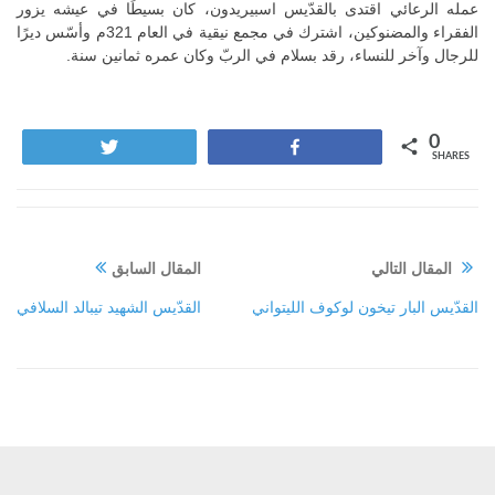
عمله الرعائي اقتدى بالقدّيس اسبيريدون، كان بسيطًا في عيشه يزور
الفقراء والمضنوكين، اشترك في مجمع نيقية في العام 321م وأسّس ديرًا
للرجال وآخر للنساء، رقد بسلام في الربّ وكان عمره ثمانين سنة.
0
Tweet
Share
SHARES
المقال التالي
المقال السابق
القدّيس البار تيخون لوكوف الليتواني
القدّيس الشهيد تيبالد السلافي