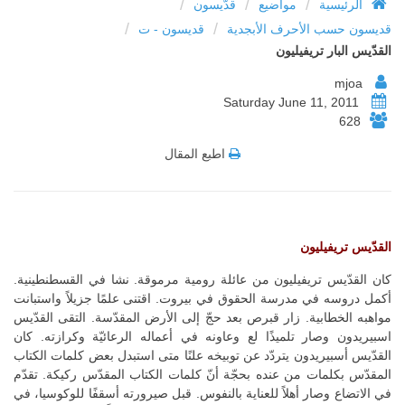
/
/
/
الرئيسية
مواضيع
قدّيسون
/
/
قديسون حسب الأحرف الأبجدية
قديسون - ت
القدّيس البار تريفيليون
mjoa
Saturday June 11, 2011
628
اطبع المقال
القدّيس تريفيليون
كان القدّيس تريفيليون من عائلة رومية مرموقة. نشا في القسطنطينية.
أكمل دروسه في مدرسة الحقوق في بيروت. اقتنى علمًا جزيلاً واستبانت
مواهبه الخطابية. زار قبرص بعد حجّ إلى الأرض المقدّسة. التقى القدّيس
اسبيريدون وصار تلميذًا لع وعاونه في أعماله الرعائيّة وكرازته. كان
القدّيس أسبيريدون يتردّد عن توبيخه علنًا متى استبدل بعض كلمات الكتاب
المقدّس بكلمات من عنده بحجّة أنّ كلمات الكتاب المقدّس ركيكة. تقدّم
في الاتضاع وصار أهلاً للعناية بالنفوس. قبل صيرورته أسقفًا للوكوسيا، في