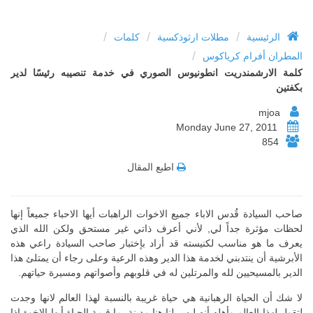
/
/
/
الرئيسية
مطلات ارثوذكسية
كلمات
/
المطران أفرام كرياكوس
كلمة الارشمندريت انطونيوس الصوري في خدمة تنصيبه رئيسًا لدير
بكفتين
mjoa
Monday June 27, 2011
854
اطبع المقال
صاحب السيادة قُدس الاباء جميع الاخوات الراهبات أيها الاحباء جميعاً إنها
لحظات مؤثرة جداً لي, لأني أعرف ذاتي غير مستحق ولكن الله الذي
يعرف ما هو مناسب لكنيسته قد أراد بإختبار صاحب السيادة راعي هذه
الأبرشية أن ينتدبني لخدمة هذا الدير وهذه الرعية وعلى رجاء أن يمتلئ هذا
الدير بالمسيحيين لله والمرتلين له في قلوبهم وأصواتهم ومسيرة حياتهم.
لا شك أن الحياة الرهبانية هي حياة غريبة بالنسبة لهذا العالم لانها وجدت
لتقول لهذا العالم وأهله أنه ليس لنا هنا مدينة. ما قيمة الحياة أيها الاخوة إذا