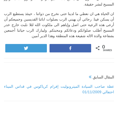
المسيح لنشر حقيقة.
ان الحياة هي ان نعطي ما لدينا حتى نخرج من ذواتنا ، حينئذ يستطيع الرب
أن يسكن فينا. رجائي أن يهبني الرب بصلوات ابائنا القديسين وجميعكم أن
أرعى هذه الرعية حتى اصل وإياهم الى ملكوت الله لئلا نلبث خارج خدر
المسيح أطلب صلواتكم ودعائكم ومحبتكم. وليبارك الرب حياتنا أجمعين
بشفاعة والدة الاله شفيعة هذه المنطقة وهذا الدير آمين.
0
Tweet
Share
SHARES
المقال السابق
عظة صاحب السيادة الميتروبوليت إفرام كرياكوس في قداس الميناء
احتفالي 01/11/2009