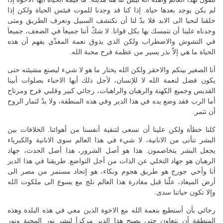
لم يكن يوجد بعدها حياة. إذا كنا قد وجدنا للموت فبئس الحياة ولكن إذا
خلقنا لنحيا الى الابد فلا بدّ لنا أن نكتشف السبيل ونعرف الطريق ومتى
وجدناه علينا أن نتمسك بها بكل قوانا. لا شكّ أننا جميعاَ في الضعف، جميعاَ
في التشوش والاضطراب ولكن الذي يذوق نعمة المغذّي يفهم أن هذه
الحياة ما هي إلاّ نذر يسير من عظمة فرح محبة الله.
أنا الصغير بينكم والاحقر ولكن الله يختار ما هو لا شيء ليصنع مشيئته حتى
يكون فضل لنعمة الله لا للإنسان، لأجل ذلك أيها الاحباء بصلوات أبينا
القديس وجميع الكهنة والرهبان والراهبات، رجائي كبير وقلبي فرح ومرتاح
أما الرب فقد وضع يده في هذا الدير وفي هذه المنطقة، ولا بدّ لثمار الروح
أن تثمر.
كلنا خطأة ولكن علينا أن نسعى لتنقية أنفسنا من أهوائنا. الخلافات بين
البشر تتأتى من الانانية، لا شيء في هذا العالم سوى الانانية والكبرياء
يجعل البشر يتخاصمون. هذا هو أصل الشرور، هذا أصل الحدث، جهاد
الرهبان هو جهاد التخلي عن الذات من أجل التواضع. طريقنا في هذا الدير
أنا وأخي جورج هو طريق هجوم وبكاء، هو إتحاد مستمر من مصر الى
أرض الميعاد، علّنا قبل مغادرة هذا العالم نلج مع يسوع الى ملكوت الله
وإلا تكون حياتنا سدى.
رجائي بأن أستطيع بنعمة الله مع الاخوة الذين معي في هذه البلدة وهذه
المنطقة أن نتعاون حتى يصبح هذا الدير مركزاَ لنشر نور المحبة ونور