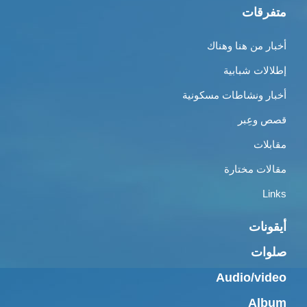
متفرقات
أخبار من هنا وهناك
إطلالات شبابية
أخبار ونشاطات مسكونية
قصص وعِبر
مقابلات
مقالات مختارة
Links
أيقونات
صلوات
Audio/video
Album