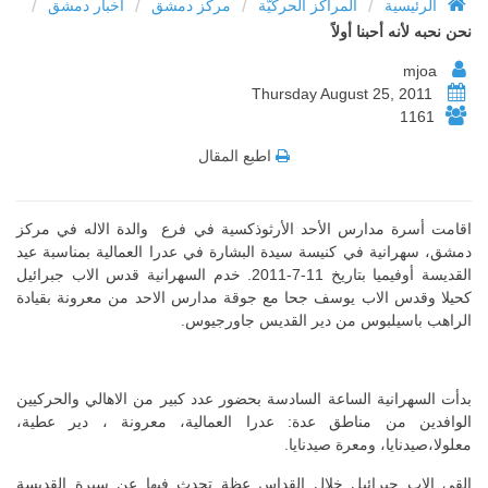
/
/
/
/
الرئيسية
المراكز الحركيّة
مركز دمشق
أخبار دمشق
نحن نحبه لأنه أحبنا أولاً
mjoa
Thursday August 25, 2011
1161
اطبع المقال
اقامت أسرة مدارس الأحد الأرثوذكسية في فرع والدة الاله في مركز
دمشق، سهرانية في كنيسة سيدة البشارة في عدرا العمالية بمناسبة عيد
القديسة أوفيميا بتاريخ 11-7-2011. خدم السهرانية قدس الاب جبرائيل
كحيلا وقدس الاب يوسف جحا مع جوقة مدارس الاحد من معرونة بقيادة
الراهب باسيلبوس من دير القديس جاورجيوس.
بدأت السهرانية الساعة السادسة بحضور عدد كبير من الاهالي والحركيين
الوافدين من مناطق عدة: عدرا العمالية، معرونة ، دير عطية،
معلولا،صيدنايا، ومعرة صيدنايا.
القى الاب جبرائيل خلال القداس عظة تحدث فيها عن سيرة القديسة