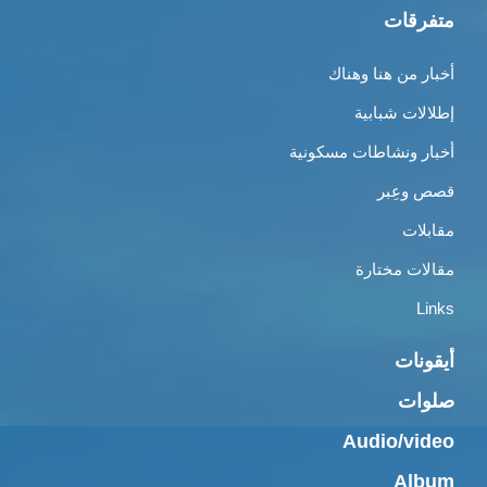
متفرقات
أخبار من هنا وهناك
إطلالات شبابية
أخبار ونشاطات مسكونية
قصص وعِبر
مقابلات
مقالات مختارة
Links
أيقونات
صلوات
Audio/video
Album