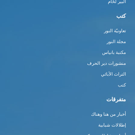
لبير لحّام
تب
عاونيّة النور
جلة النور
كتبة بانياس
نشورات دير الحرف
لتراث الأبائي
تب
تفرقات
خبار من هنا وهناك
طلالات شبابية