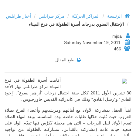
/
/
/
الرئيسية
المراكز الحركيّة
مركز طرابلس
أخبار طرابلس
الإحتفال السنوي بدرجات أسرة الطفولة في فرع الميناء
mjoa
Saturday November 19, 2011
466
اطبع المقال
أقامت أسرة الطفولة في فرع
الميناء مركز طرابلس نهار الأحد
30 تشرين الأول 2011 ككل سنة احتفال درجات “أزاهير يسوع”، “إخوة
ادي” و”رسل الفادي” وذلك في كاتدرائية القديس جاورجيوس .
دأ الحفل بمشاركة الأولاد مع أهاليهم ومرشديهم وأعضاء الفرع بصلاة
روب حيث تُليت خلالها طلبات خاصة بهذه المناسبة، وبعد انتهاء الصلاة
م الأولاد لنيل الدرجات – التي هي محطة يُكرَّس فيها تقدّم الولد على
د حياته عامة (مشاركته بالقداس، مشاركته بالطفولة من تواجيه
عاب، حياته الشخصية من ناحية علاقته مع أهله وإخوته ورفاقه …) –