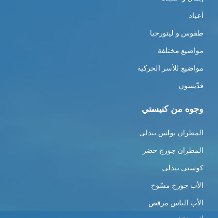
عياد
قوس و ليتورجيا
واضيع مختلفة
واضيع للأسر الحركية
دّيسون
جوه من كنيستي
لمطران بولس بندلي
لمطران جورج خضر
وستي بندلي
لأب جورج مسّوح
لأب الياس مرقص