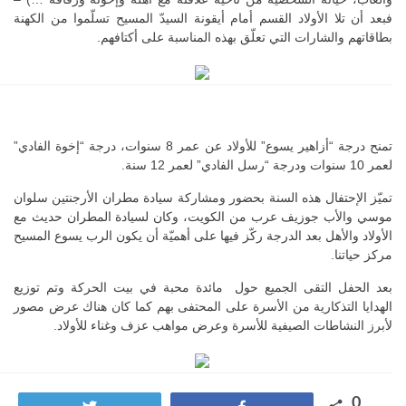
د أن تلا الأولاد القسم أمام أيقونة السيدّ المسيح تسلّموا من الكهنة
اتهم والشارات التي تعلّق بهذه المناسبة على أكتافهم.
تمنح درجة “أزاهير يسوع” للأولاد عن عمر 8 سنوات، درجة “إخوة الفادي”
فادي” لعمر 12 سنة.
ّز الإحتفال هذه السنة بحضور ومشاركة سيادة مطران الأرجنتين سلوان
ي والأب جوزيف عرب من الكويت، وكان لسيادة المطران حديث مع
لاد والأهل بعد الدرجة ركّز فيها على أهميّة أن يكون الرب يسوع المسيح
 حياتنا.
 الحفل التقى الجميع حول مائدة محبة في بيت الحركة وتم توزيع
دايا التذكارية من الأسرة على المحتفى بهم كما كان هناك عرض مصور
رز النشاطات الصيفية للأسرة وعرض مواهب عزف وغناء للأولاد.
0