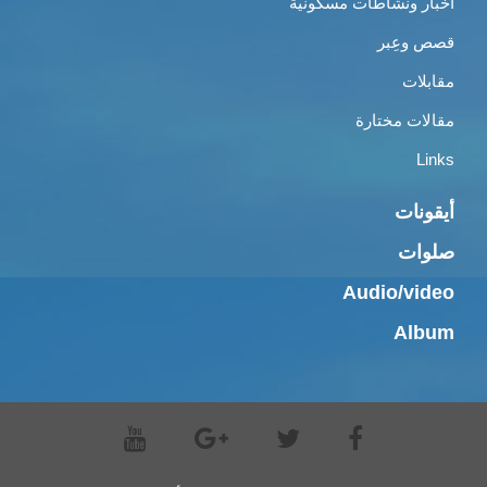
خبار ونشاطات مسكونية
صص وعِبر
قابلات
قالات مختارة
Link
يقونات
لوات
Audio/vide
Albu