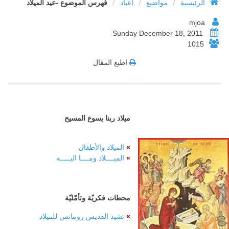
/
/
/
الرئيسية
مواضيع
أعياد
فهرس الموضوع -عيد الميلاد
mjoa
Sunday December 18, 2011
1015
اطبع المقال
ميلاد ربنا يسوع المسيح
»
الميلاد والأطفال
»
الميــــلاد ومــــا اليـــــه
محطات فكريّة وتأمّليّة
»
نشيد القديس رومانس للميلاد