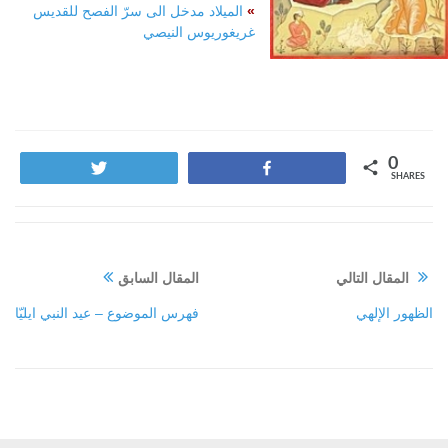
»
الميلاد مدخل الى سرّ الفصح للقديس
غريغوريوس النيصي
0
Tweet
Share
SHARES
المقال التالي
المقال السابق
الظهور الإلهي
فهرس الموضوع – عيد النبي ايليّا