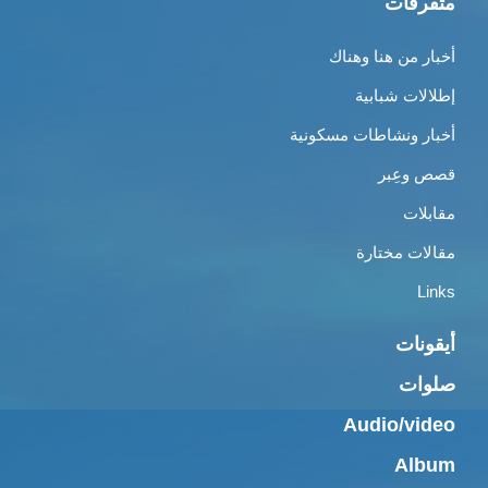
متفرقات
أخبار من هنا وهناك
إطلالات شبابية
أخبار ونشاطات مسكونية
قصص وعِبر
مقابلات
مقالات مختارة
Links
أيقونات
صلوات
Audio/video
Album