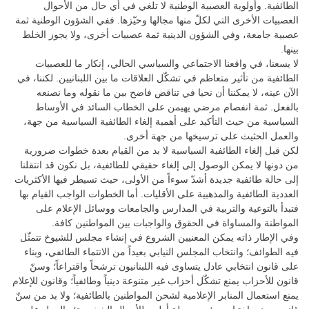
الطائفية. وأولوية العصبية الوطنية لا تلغي في أي حال من الأحوال
العصبيات الأخرى التي لكلّ منها مجالها وحيّزها. ففي الشؤون الوطنية ثمة
عصبية جامعة، وفي الشؤون الدينية ثمة عصبيات أخرى، ولا يجوز الخلط
بينها.
لا يسعنا، في واقعنا الاجتماعي والسياسي الحالي، إنكار ما للعصبيات
الطائفية من تأثير متعاظم في تشكّل العلاقات ما بين اللبنانيين. لكننا، في
الآن عينه، لا يمكننا أن نحيا في تناقض فاضح بين ما نقوله وما نصنعه
بالفعل. ثمة انفصام مرضي يهيمن على الخطاب السائد في الأوساط
السياسية من حيث التأكيد على أهمية إلغاء الطائفية السياسية من جهة،
والعمل الحثيث على ترسيخها من جهة أخرى.
لكن قبل إلغاء الطائفية السياسية لا بد من القيام بعدة خطوات ضرورية
من دونها لا يمكن الوصول إلى إلغاء حقيقي للطائفية، بل نكون قد انتقلنا
إلى حالة طائفية جديدة أشدّ سوءاً من الأولى، حيث تسيطر فيها الأكثريات
العددية الطائفية والمذهبية على الأقليات. أما الخطوات الواجب القيام بها
فتبدأ بالتوعية والتربية في المدارس والجامعات ووسائل الإعلام على
المواطنة والمساواة في الحقوق والواجبات بين المواطنين كافة.
وفي الإطار ذاته يمكن المعنيين الشروع في إنشاء مجلس للشيوخ تتمثّل
فيه الطوائف؛ وانتخاب المجلس النيابي بعيداً من الانتماء الطائفي، وبناء
على قانون انتخابي عادل يتساوى فيه اللبنانيون ترشحاً واقتراعاً؛ وسنّ
قانون للأحزاب يمنع تشكّل أحزاب غير متنوعة دينياً وطائفياً؛ وقانون للإعلام
يمنع استعمال المنابر الإعلامية لشحن المواطنين بالطائفية؛ ولا بد من سنّ