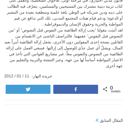
قانون مدني اختياري، في مرحلة أولى، للأحوال الشخصية؛ والعمل على
كتاب تربية دينية مشترك بين المسيحيين والمسلمين، يتعرّف فيه الطالب
على دينه ودين شريكه في الوطن بلغة علمية ومنطقية بعيدة من التبشير
أو الدعوة؛ ودعم قيام هيئات المجتمع المدني، تلك التي تدافع عن قيم
المواطنة والحرية وحقوق الإنسان والديموقراطية…
لقد أثبتت مقولتا “يجب إزالة الطائفية من النفوس قبل النصوص” أو “من
النصوص قبل النفوس” عقمهما. فالتراصف الناشئ عن الانقسام بين
القائلين بصحة إحدى المقولتين دون الأخرى، يجعل إزالة الطائفية أمراً بعيد
المنال، ويشلّ أي عمل جدّي للوصول إلى إزالتها. فينبغي العمل على إزالة
الطائفية من النصوص والنفوس معاً، عبر مشاريع القوانين التي تأخذ في
الاعتبار المواطنة أساساً لها من جهة، وعبر التنشئة والتربية والتعليم من
جهة أخرى.
جريدة النهار- 11 / 01 / 2012
0
Tweet
Share
SHARES
المقال السابق