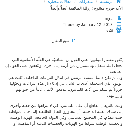
/
/
/
الرئيسية
متفرقات
مقالات مختارة
الأب جورج مسّوح : إزالة الطائفية أيضاً وأيضاً
mjoa
Thursday January 12, 2012
528
اطبع المقال
يتّفق معظم اللبنانيين على القول إن الطائفيّة هي العلّة الأساسية التي
تجعل البلد ينتقل، وباستمرار، من أزمة إلى أخرى. ويتّفقون على القول إن
الطائفية،
وإن لم تكن دائماً السبب الرئيس في اندلاع النزاعات الداخلية، كانت هي
الوقود الذي استعمله أصحاب الشأن في إذكاء نار هذه النزاعات وتحوّلها
حروباً لم يسلم من أذاها اللبنانيون، فدفعوا الأثمان غالياً من حيواتهم
وأرزاقهم.
وثبت بالبرهان القاطع أن على اللبنانيين، كي لا ينزلقوا بين حقبة وأخرى
إلى شباك الفتنة الداخلية، أن يتجاوزوا الحال الطائفية إلى حال المواطنة
حيث تتقدّم، في المجتمع السياسي وفي الدولة الجامعة، الهوية الوطنية
والعصبية الوطنية سواها من الهويات والعصبيات الدينية أو المذهبية أو