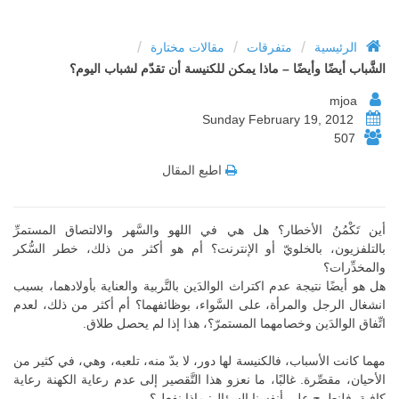
/
/
/
الرئيسية
متفرقات
مقالات مختارة
الشَّباب أيضًا وأيضًا – ماذا يمكن للكنيسة أن تقدّم لشباب اليوم؟
mjoa
Sunday February 19, 2012
507
اطبع المقال
أين تَكْمُنُ الأخطار؟ هل هي في اللهو والسَّهر والالتصاق المستمرِّ
بالتلفزيون، بالخلويّ أو الإنترنت؟ أم هو أكثر من ذلك، خطر السُّكر
والمخدِّرات؟
هل هو أيضًا نتيجة عدم اكتراث الوالدَين بالتَّربية والعناية بأولادهما، بسبب
انشغال الرجل والمرأة، على السَّواء، بوظائفهما؟ أم أكثر من ذلك، لعدم
اتِّفاق الوالدَين وخصامهما المستمرّ؟، هذا إذا لم يحصل طلاق.
مهما كانت الأسباب، فالكنيسة لها دور، لا بدّ منه، تلعبه، وهي، في كثير من
الأحيان، مقصِّرة. غالبًا، ما نعزو هذا التَّقصير إلى عدم رعاية الكهنة رعاية
كافية. فلنطرح على أنفسنا السؤال: ماذا نفعل؟