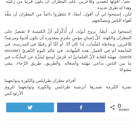
نعم!، أقولها لنفسي وللآخَرين: على المطران أن يكون قريباً من رعيّته.
وهذا له طرق عديدة.
لكن، إسمحوا لي أن أقول، أيضًا، لا تنتَظِروا دائماً من المطران أن ينفِّذَ
أهواء الناس ومصالحهم.
إسمحوا لي، أيضًا، بروح أبويّة، أن أُذَكِّرَكُم أنَّ الكنيسة لا تقتصِرُ على
المطران والكهنة. كلُّ إنسانٍ مؤمنٍ ملتزمٍ بمقدوره أن يكون قُدوةً ومرشِدًا
للآخَرين، وبخاصَّة للشَّباب، إذا كان أبًا، أو أمًّا أو رفيقًا في المدرسة، في
الجامعة أم في العمل. هذه الشَّهادة، في عالم اليوم الدَّهريّ (secular
world)، مهمّة للغاية لأنَّ العلمانيَّ له فُرَصٌ أوسع ليتنَزَّهَ عن الماَّديَّات في
ما بين الناس بداعي مهنته وأشغاله. والطريق، طريق الرَّجاء، يبقى
مفتوحًا.
أفرام مطران طرابلس والكورة وتوابعهما
نشرة الكرمة تصدرها أبرشية طرابلس والكورة وتوابعهما للروم
الأرثوذكس
0
Tweet
Share
SHARES