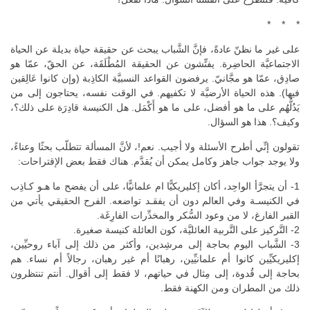
* * *
على غير ما نظنّ عادةً، فإنَّ الشَّباب يبحث عن حقيقة حياة بديلة عن الحياة
الاجتماعيَّة الحاضِرة. يفتِّشون عن الحقيقة المُطْلَقَة، عن الحقّ، عمّا هو
صادِق، عمّا هو مجَّانيّ. يرفضون القواعد النسبيَّة الكاذِبة (وإن كانوا عَالِقين
فيها). هذه الحياة الأرضيَّة لا تكفيهم. في الوقت نفسه، يحتاجون إلى من
يَدُلُّهُم على ما هو أفضل، على ما هو أَكْمَل. هل الكنيسة قادِرَة على ذلك؟،
وكيف؟. هذا هو السؤال.
تقولون إنِّي أطرح الأسئلة ولا أجيب. نعم!، لأنَّ المسألة تتطلّب بحثًا وعناءً،
ولا يوجد جواب جاهز وكامل يمكن أن يُقدَّم. هناك فقط بعض الإقتراحات:
1- أن يتجرَّأ الواحِد، أكان إكليريكيًّا ام علمانيًّا، على أن يفضح ما هـو كـاذِب
في الكنيسـة وفي العالم دون أن يفقـد تواضعه. الفرح الحقيقي يأتي من
القبر الفارغ، لا من وعود السُّكر والمخدِّرات الفارِغَة.
2- التَّركيز على التَّربية العائليَّة، كون العائلة كنيسة صغيرة.
3- الشَّباب اليوم بحاجة إلى مرشِدين، وأكثر من ذلك إلى آباء روحيِّين،
إكليريكيِّين كانوا أم علمانيِّين، رهبانًا أم غير رهبان، رجالاً أم نساء. هم
بحاجة إلى قُدوة، إلى مِثال في حياتهم، لا فقط إلى أقوال. أنتم تنتظرون
ذلك من المطران ومن الكهنة فقط.