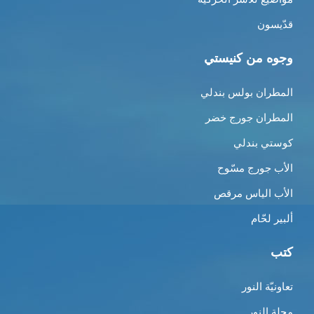
قدّيسون
وجوه من كنيستي
المطران بولس بندلي
المطران جورج خضر
كوستي بندلي
الأب جورج مسّوح
الأب الياس مرقص
ألبير لحّام
كتب
تعاونيّة النور
مجلة النور