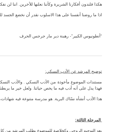
هكذا فلندون أفكارنا الشريرة وكأننا نعلنها للأخرين. اننا لن 
اذا ما روضنا أنفسنا على هذا الاسلوب نقدر أن نخضع الجسد ل
“أنطونيوس الكبير”- رهبنة دير مار جرجس الحرف
توضيح المرشد عن الأدب النسكي:
مستندات الموضوع مأخوذة من الأدب النسكي . والأدب النسكي ه
فهذا يدل على أنه أدب فيه ما يخص حياتنا. ولعل خير ما يربطنا 
هذا الأدب أنشأه نسّاك البرية. هو مدرسة متنوعة فيه شهادات، 
المرحلة الثالثة:
بعد التوجيه الروحي وكخلاصة للموضوع يطلب المرشد من كل مش