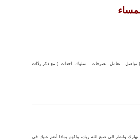
لمساء
 تواصل – تعامل- تصرفات – سلوك- احداث..) مع ذكر ردّات
رك وانظر الى صنع الله ربك، وافهم بماذا أنعم عليك في