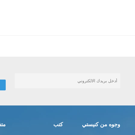
وجوه من كنيستي
كتب
متف