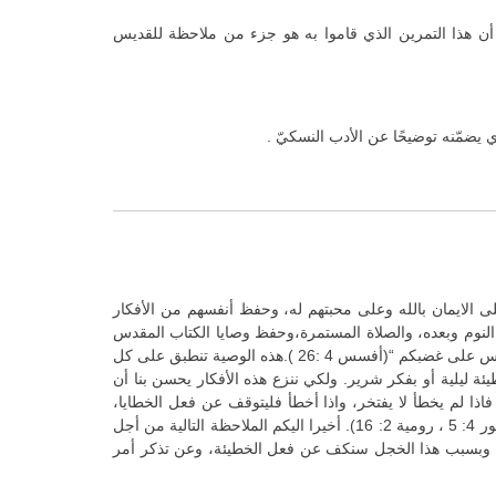
ن هذا التمرين الذي قاموا به هو جزء من ملاحظة للقديس
يضمّنه توضيحًا عن الأدب النسكيّ .
لى الايمان بالله وعلى محبتهم له، وحفظ أنفسهم من الأفكار
ثال 24 / 15 )، وعلى تجنب المجد الباطل، والترتيل قبل النوم وبعده، والصلاة المستمرة،وحفظ وصايا الكتاب المقدس
عن ظهر قلب،وتذكر أعمال القديسين وتقليد غيرتهم، كيما تفكرالنفس في الوصايا. ثم نصحهم بالتأمل الدائم في قول الرسول:” لا تغرب الشمس على غضبكم “(أفسس 4 :26 ).هذه الوصية تنطبق على كل
ة ليلية أو بفكر شرير. ولكي ننزع هذه الأفكار يحسن بنا أن
اعماله النهارية والليلية. فاذا لم يخطأ لا يفتخر، واذا أخطأ فليتوقف عن فعل الخطايا،
متمما فعل الخير بلا تكاسل،ودون أن يدين قريبه أو أن يبرر نفسه، كما قال الرسول المطوب، حتى يأتي الرب الذي يفحص خفايا القلوب (1 كور 4: 5 ، رومية 2: 16). أخيرا اليكم الملاحظة التالية من أجل
عة. وبسبب هذا الخجل سنكف عن فعل الخطيئة، وعن تذكر أمر