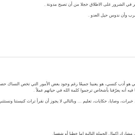
نفكر في الشرور على الاطلاق خجلا من أن تصبح مدونة .
لرب وأن ندوس حيل العدو .
و أدب كنسي، هو يعنينا جميعًا رغم وجود بعض الأمور التي تخص النساك حصرًا.
فيه أنه يعرّفنا بأشخاص ترجموا كلمة الله في حياتهم عملاً .
خبرات، وصايا، حكايات، تعليم … وبالتالي لا يجوز أن نقرأ تراث كنيستنا ونستثني
ارك اكمال الجملة التالية اما خطيا أو شفهيا.