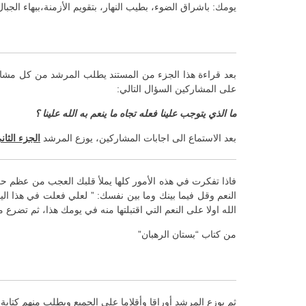
يومك: باشراق الضوء، بطيب النهار، بتقويم الأزمنة،ببهاء الجب
بعد قراءة هذا الجزء من المستند يطلب المرشد من كل مشارك 
على المشاركين السؤال التالي:
ما الذي يتوجب علينا فعله تجاه ما ينعم به الله علينا ؟
بعد الاستماع الى اجابات المشاركين، يوزع المرشد
الجزء الثا
فاذا تفكرت في هذه الأمور كلها يملأ قلبك العجب من عظم ح
النعم وقل فيما بينك وما بين نفسك: ” لعلي فعلت في هذا ا
الله اولا على النعم التي اقتبلتها منه في يومك هذا، ثم تضر
من كتاب “بستان الرهبان”
ثم يوزع المرشد أوراقا وأقلاما على الجميع ويطلب منهم كتابة 