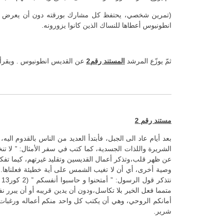
(تمرين شخصي، يحتفظ كل مشارك بورقته دون أن يعرض ما دو
انطونيوس أعطاها للنساك الذين كانوا يزورونه.
ثمّ يوزّع المرشد
المستند رقم2
عن القديس انطونيوس . ويقرأه ق
مستند رقم 2
بعد أيام عاد الى الجبل، فأبتدأ العديد من الناس بالقدوم ا
وصية أخرى، أي أن لا تغيب الشمس على أية خطيئة فعلناها. أن
أمانكم الروحي، وهي أن يكتب كل واحد منكم أعماله ورغبات 
شرير.