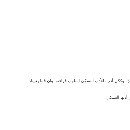
 وككل أدب، للأدب النسكيّ اسلوب قراءته. وان قلنا يعنينا،
 أدبها النسكي.