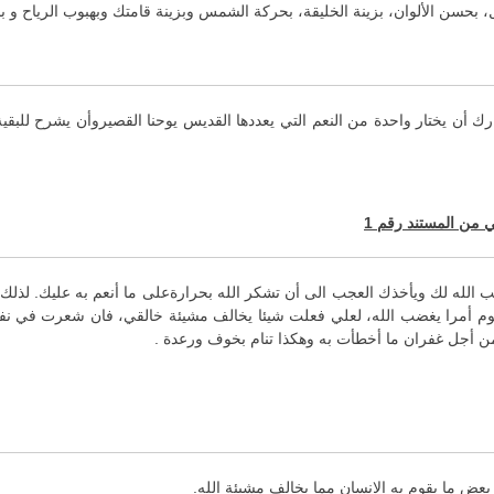
ال، بحسن الألوان، بزينة الخليقة، بحركة الشمس وبزينة قامتك وبهبوب الرياح و ب
أن يختار واحدة من النعم التي يعددها القديس يوحنا القصيروأن يشرح للبقية س
ني من المستند
رقم
1
ب الله لك ويأخذك العجب الى أن تشكر الله بحرارةعلى ما أنعم به عليك. لذل
ليوم أمرا يغضب الله، لعلي فعلت شيئا يخالف مشيئة خالقي، فان شعرت في نف
ع من أجل غفران ما أخطأت به وهكذا تنام بخوف ورعدة .
بعض ما يقوم به الانسان مما يخالف مشيئة الله.