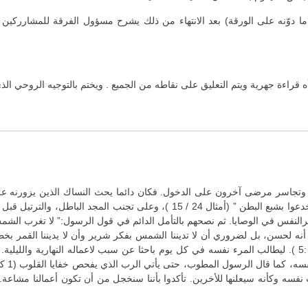
ّنه على الورقة) بعد الانتهاء من ذلك يشرح مسؤول الفرقة للمشارركين أ
راءة جهرية ويتم التعليق على نقاطه من الجميع . ويختم بالتوجيه الروحي الذي 
ليه، وتجاسر مرضى آخرون على الدخول. فكان دائما يحث النساك الذين يزورنه ع
الشريرة واللذات الجسدية، كما كتب في سفر الأمثال: ” لا تنخدعوا بشبع البطن ” (أم
ه لحسن، بل لضروري أن لا تديننا الشمس بفكر شرير وأن لا يديننا القمر بخطيئ
نتذكر قول الرسول: ” أمتحنوا و حاسبوا أنفسكم ” (2 كور13 :5 ). ليطالب المرء نفسه في كل يوم باحثا عن سبب ل
نفسه وكأنه سيعلنها للأخرين. تأكدوا بأننا سنخجل من أن تكون أعمالنا مشا