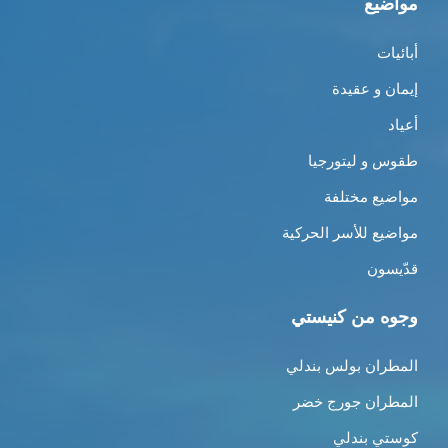
مواضيع
أبائيات
إيمان و عقيدة
أعياد
طقوس و ليتورجيا
مواضيع مختلفة
مواضيع للأسر الحركية
قدّيسون
وجوه من كنيستي
المطران بولس بندلي
المطران جورج خضر
كوستي بندلي