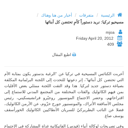
/
/
/
الرئيسية
متفرقات
أخبار من هنا وهناك
مسيحيو تركيا: نريد دستوراً كأمٍ تحتضن كل أبنائها
mjoa
Friday April 20, 2012
409
اطبع المقال
أعربت الكنائس المسيحية في تركيا عن “الرغبة بدستور يكون بمثابة الأم
التي تحتضن كل أبنائها”، إثر دعوتها للتحدث إلى اللجنة البرلمانية المكلفة
بصياغة دستور جديد لتركيا. هذا وقد التقت اللجنة ممثلي بعض الأقليات
بمن فيهم الكاثوليك والفئات المختلفة من المجتمع المدني للاستماع إلى
اقتراحاتهم، وحضر الاجتماع المونسيور روجيّرو فرانشيسكيني، رئيس
مجلس الأساقفة الأتراك، والمونسنيور جورج خزّوم، عن الأرمن الكاثوليك،
فضلا عن النائب البطريركيّ للسريان الأنطاكيين الكاثوليك الخورأسقف
يوسف صاغ.
وفي تصريحات لوكالة أنباء (فيدس) الفاتيكانية غداة المشاركة في الإجتماع