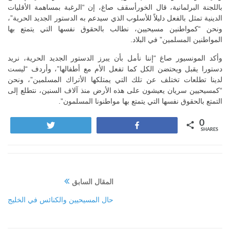
باللجنة البرلمانية، قال الخورأسقف صاغ، إن “الرغبة بمساهمة الأقليات
الدينية تمثل بالفعل دليلاً للأسلوب الذي سيدعم به الدستور الجديد الحرية”،
ونحن “كمواطنين مسيحيين، نطالب بالحقوق نفسها التي يتمتع بها
المواطنين المسلمين” في البلاد.
وأكد المونسيور صاغ “إننا نأمل بأن يبرز الدستور الجديد الحرية، نريد
دستورا يقبل ويحتضن الكل كما تفعل الأم مع أطفالها”، وأردف “ليست
لدينا تطلعات تختلف عن تلك التي يمتلكها الأتراك المسلمين”، ونحن
“كمسيحيين سريان يعيشون على هذه الأرض منذ آلاف السنين، نتطلع إلى
التمتع بالحقوق نفسها التي يتمتع بها مواطنونا المسلمون”.
0
Tweet
Share
SHARES
المقال السابق
حال المسيحيين والكنائس في الخليج