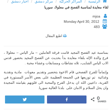
/
/
/
/
الرئيسية
المراكز الحركيّة
مركز دمشق
أخبار دمشق
لقاء معايدة لمناسبة الفصح في معلولا، سوريا
mjoa
Monday April 30, 2012
483
اطبع المقال
بمناسبة عيد الفصح المجيد قامت فرقة العاملين – مار الياس – معلولا ،
فرع والدة الإله بلقاء معايدة بدأ بحديث عن الفصح المجيد بحضور قدس
الاب الياس الشايب، تلاه نشاطات ومسابقات وعشاء محبة .
وإتماماً للفرح الفصحي قام الاخوة بتحضير وتقديم معونات مادية ونقدية
وغذائية تم توزيعها في الجمعة العظيمة على بعض الأسر المستورة في
القرية، داعيين الله ان يدخل الفرح والمحبة الى قلوبهم بقيامته المجيدة
وان يحل السلام و الامان على بلدنا الغالية سوريا.
0
Tweet
Share
SHARES