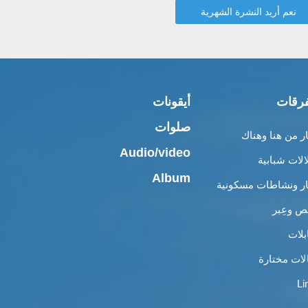
رقات
أيقونات
صلوات
ار من هنا وهناك
Audio/video
الات شبابية
Album
ار ونشاطات مسكونية
 وعِبر
بلات
لات مختارة
Li