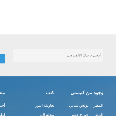
وجوه من كنيستي
كتب
متف
المطران بولس بندلي
تعاونيّة النور
أخب
المطران جورج خضر
مجلة النور
إطل