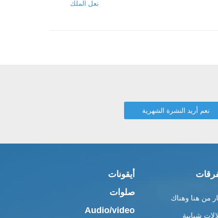
نعل الملك
رقات
أيقونات
صلوات
ار من هنا وهناك
Audio/video
الات شبابية