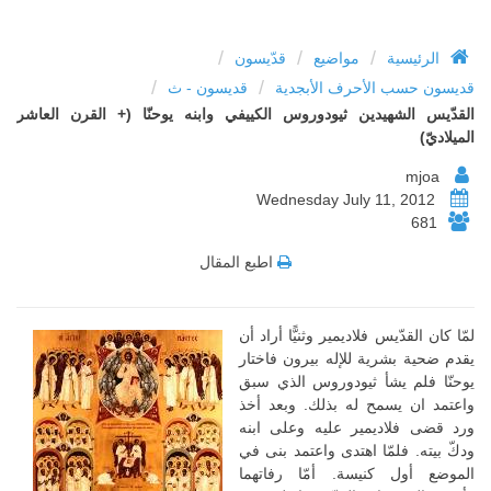
/
/
/
الرئيسية
مواضيع
قدّيسون
/
/
قديسون حسب الأحرف الأبجدية
قديسون - ث
القدّيس الشهيدين ثيودوروس الكييفي وابنه يوحنّا (+ القرن العاشر
الميلاديّ)
mjoa
Wednesday July 11, 2012
681
اطبع المقال
لمّا كان القدّيس فلاديمير وثنيًّا أراد أن
يقدم ضحية بشرية للإله بيرون فاختار
يوحنّا فلم يشأ ثيودوروس الذي سبق
واعتمد ان يسمح له بذلك. وبعد أخذ
ورد قضى فلاديمير عليه وعلى ابنه
ودكّ بيته. فلمّا اهتدى واعتمد بنى في
الموضع أول كنيسة. أمّا رفاتهما