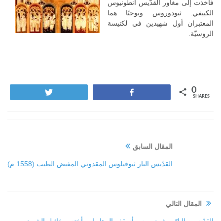
فأخذت إلى مغاور القدّيس انطونيوس
الكييفي. ثيودوروس ويوحنّا هما
المعتبران أول شهيدين في لكنيسة
الروسيّة.
0
Tweet
Share
SHARES
المقال السابق
القدّيس البار ثيوفيلوس المقدوني المفيض الطيب (1558 م)
المقال التالي
القدّيسين البارّين ثيودوروس أسقف الرها وإبن أخته ميخائيل الشهيد