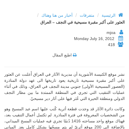
/
/
/
الرئيسية
متفرقات
أخبار من هنا وهناك
العثور على أكبر مقبرة مسيحية في النجف – العراق
mjoa
Monday July 16, 2012
418
اطبع المقال
نشر موقع الكنيسة الأشورية أن مديرية الآثار في العراق أَعلنت عن العثور
على أكبر مقبرة مسيحية تاريخية يعود تاريخها الى عهد دولة المناذرة
(العصور المسيحية الأولى) جنوبي مدينة النجف في العراق، وذلك في أثناء
عمليات التنقيب التي تجري في المنطقة الممتدة ما بين مطار النجف
الدولي ومنطقة الحيرة التي عُثر فيها على آثار دير مسيحيّ.
وكانت دائرة الآثار قد وجدت قطعة أثرية كُتب عليها اسم عبد المسيح وهو
من الشخصيات المعروفة في فترة المناذرة. لم تكتمل أعمال التنقيب بعد،
فهناك موقع واحد مساحته 1416 دُنمًا تجري فيه عمليات المسح الميداني،
بالإضافة الى 200 موقع أثريّ لم يتم مسحُها بشكل كامل بعد. المباني