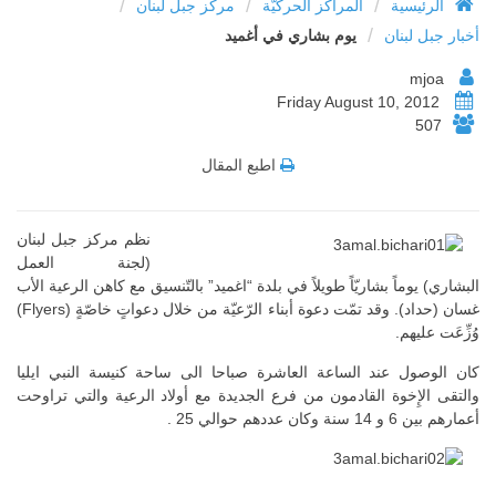
/
/
/
الرئيسية
المراكز الحركيّة
مركز جبل لبنان
/
أخبار جبل لبنان
يوم بشاري في أغميد
mjoa
Friday August 10, 2012
507
اطبع المقال
نظم مركز جبل لبنان
(لجنة العمل
البشاري) يوماً بشاريّاً طويلاً في بلدة “اغميد” بالتّنسيق مع كاهن الرعية الأب
غسان (حداد). وقد تمّت دعوة أبناء الرّعيّة من خلال دعواتٍ خاصّةٍ (Flyers)
وُزِّعَت عليهم.
كان الوصول عند الساعة العاشرة صباحا الى ساحة كنيسة النبي ايليا
والتقى الإِخوة القادمون من فرع الجديدة مع أولاد الرعية والتي تراوحت
أعمارهم بين 6 و 14 سنة وكان عددهم حوالي 25 .