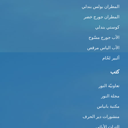
المطران بولس بندلي
المطران جورج خضر
كوستي بندلي
الأب جورج مسّوح
الأب الياس مرقص
ألبير لحّام
كتب
تعاونيّة النور
مجلة النور
مكتبة بانياس
منشورات دير الحرف
التراث الأبائي