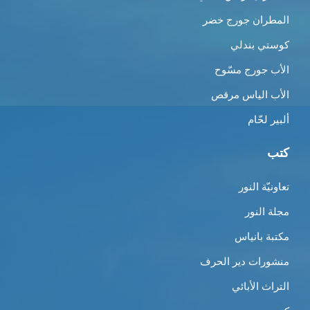
المطران جورج خضر
كوستي بندلي
الأب جورج مسّوح
الأب الياس مرقص
ألبير لحّام
كتب
تعاونيّة النور
مجلة النور
مكتبة بانياس
منشورات دير الحرف
التراث الأبائي