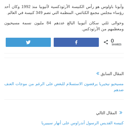
وأبونا باولوس هو رأس الكنيسة الأرثوذكسية لأثيوبيا منذ 1992 وكان أحد
رؤساء مجلس مجمع الكنائس، المنظمة التي تضم 349 كنيسة في العالم.
وحوالى ثلثي سكان أثيوبيا البالغ عددهم 84 مليون نسمة مسيحيون
ومعظمهم من الأرثوذكس.
0
Tweet
Share
SHARES
المقال السابق
مسيحيو نيجيريا يرفضون الاستسلام للبغض على الرغم من موجات العنف
ضدهم
المقال التالي
كنيسة القديس الرسول أندراوس على أنهار سيبيريا