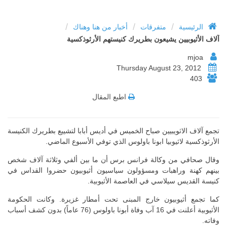
/
/
/
الرئيسية
متفرقات
أخبار من هنا وهناك
آلاف الأثيوبيين يشيعون بطريرك كنيستهم الأرثوذكسية
mjoa
Thursday August 23, 2012
403
اطبع المقال
تجمع آلاف الاثويبيين صباح الخميس في أديس أبابا لتشييع بطريرك الكنيسة
الأرثوذكسية لاثيوبيا ابونا باولوس الذي توفي الأسبوع الماضي.
وقال صحافي من وكالة فرانس برس أن ما بين ألفي وثلاثة آلاف شخص
بينهم كهنة وراهبات ومسؤولون سياسيون أثيوبيون حضروا القداس في
كنيسة القديس سيلاسي في العاصمة الأثيوبية.
كما تجمع أثيوبيون خارج المبنى تحت أمطار غزيرة. وكانت الحكومة
الأثيوبية أعلنت في 16 آب وفاة أبونا باولوس (76 عاماً) بدون كشف أسباب
وفاته.