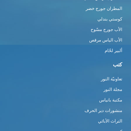
المطران جورج خضر
كوستي بندلي
الأب جورج مسّوح
الأب الياس مرقص
ألبير لحّام
كتب
تعاونيّة النور
مجلة النور
مكتبة بانياس
منشورات دير الحرف
التراث الأبائي