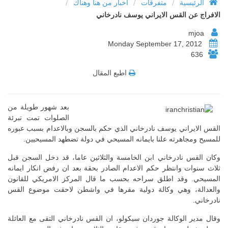
/
/
/
الرئيسية
متفرقات
أخبار من هنا وهناك
الافراج عن القس الايراني يوسف نادرخاني
mjoa
Monday September 17, 2012
636
اطبع المقال
بعد شهور طويلة من
الصلوات تمت تبرئة
القس الايراني يوسف نادرخاني الذي حكم بالسجن وبالاعدام بسبب عبوره
للمسيح ومجاهرته علنا بايمانه المسيحي في دولة تضطهد المسيحيين.
وكان القس نادرخاني ابن الخامسة والثلاثين عاما، قد دخل السجن قبل
ثلاث سنوات وانتظر حكم الاعدام الصادر بحقة بعد ان رفض انكار ايمانه
المسيحي. وقد اطلق سراحه بحسب ما قال المركز الامريكي للقانون
والعدالة، وهي وكالة دولية مقرها في واشطن لاحقت موضوع القس
نادرخاني.
وقال مدير الوكالة جوردان سيكولو، ان القس نادرخاني التقى مع العائلة