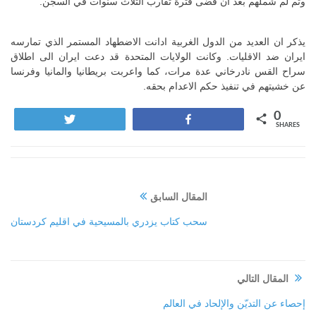
وتم لم شملهم بعد ان قضى فترة تقارب الثلاث سنوات في السجن.
يذكر ان العديد من الدول الغربية ادانت الاضطهاد المستمر الذي تمارسه
ايران ضد الاقليات. وكانت الولايات المتحدة قد دعت ايران الى اطلاق
سراح القس نادرخاني عدة مرات، كما واعربت بريطانيا والمانيا وفرنسا
عن خشيتهم في تنفيذ حكم الاعدام بحقه.
0
Tweet
Share
SHARES
المقال السابق
سحب كتاب يزدري بالمسيحية في اقليم كردستان
المقال التالي
إحصاء عن التديّن والإلحاد في العالم