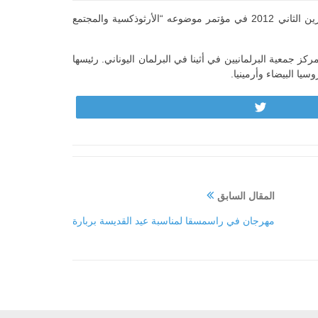
اجتمعت الجمعية العمومية للبرلمانيين الأرثوذكس في معهد الصليب للاهوت الارثوذكسيّ في بوسطن (الولايات المتحدة) يومي 29 و30 تشرين الثاني 2012 في مؤتمر موضوعه “الأرثوذكسية والمجتمع
 جمعية البرلمانيين في أثينا في البرلمان اليوناني. رئيسها
يا البيضاء وأرمينيا.
Tweet
المقال السابق
مهرجان في راسمسقا لمناسبة عيد القديسة بربارة