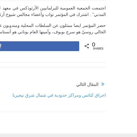
المدني” . اشترك في المؤتمر نواب وأعضاء مجالس شيوخ أرثوذكسيون من 26 بلدا في العا
حضر المؤتمر ايضا ممثلون عن السلطات المحلية ومندوبون عن ال
الحالي روسيّ هو سرج بوبوف، وأمينها العام يوناني هو أنستاسي
0
Share
SHARES
المقال التالي
احراق كنائس ومراكز حدودية في شمال شرق نيجيريا