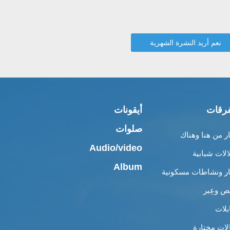
رقات
أيقونات
صلوات
ار من هنا وهناك
Audio/video
الات شبابية
Album
ار ونشاطات مسكونية
 وعِبر
بلات
لات مختارة