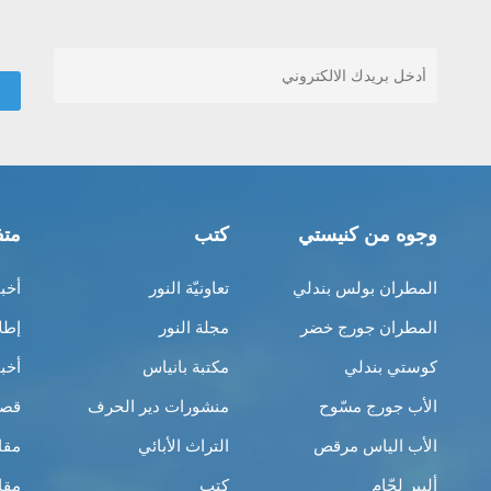
وجوه من كنيستي
كتب
متف
المطران بولس بندلي
تعاونيّة النور
أخب
المطران جورج خضر
مجلة النور
إطل
كوستي بندلي
مكتبة بانياس
أخب
الأب جورج مسّوح
منشورات دير الحرف
قصص
الأب الياس مرقص
التراث الأبائي
مقا
ألبير لحّام
كتب
مقا