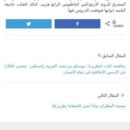
المشرق للروم الارثوذكس اغناطيوس الرابع هزيم، كذلك اقفلت جامعة
البلمند ابوابها فتوقفت الدروس فيها.
0
Tweet
Share
SHARES
المقال السابق
مناقشة كتاب لبطريرك موسكو بترجمته العربية زاسبكين: يتضمن افكارا
عن الاسس الاخلاقية في حياة الانسان
المقال التالي
تسمية المطران سابا اسبر قائمقاما بطريركيا