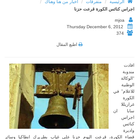
/
/
/
الرئيسية
متفرقات
أخبار من هنا وهناك
اجراس كنائس الكورة قرعت حزنا
mjoa
Thursday December 6, 2012
374
اطبع المقال
افادت
مندوبة
“الوكالة
الوطنية
للاعلام” في
الكورة
غرازيللا
سابا ان
اجراس
كنائس
واديرة
قضاء الكورة، قرعت اليوم حزنا على غياب بطريرك انطاكيا وسائر