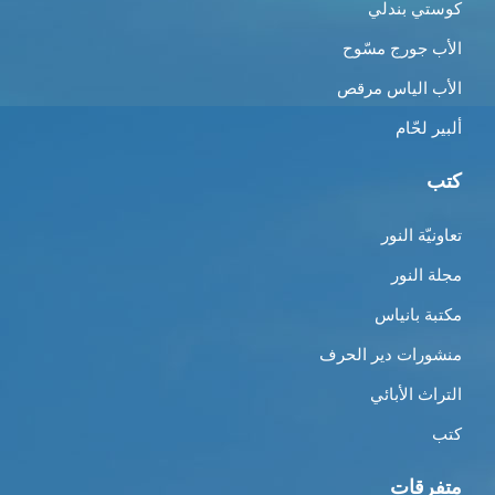
كوستي بندلي
الأب جورج مسّوح
الأب الياس مرقص
ألبير لحّام
كتب
تعاونيّة النور
مجلة النور
مكتبة بانياس
منشورات دير الحرف
التراث الأبائي
كتب
متفرقات