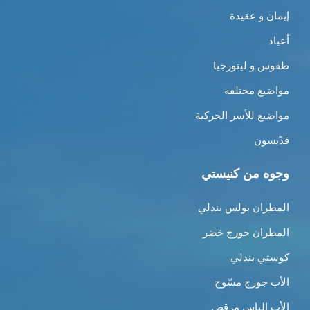
إيمان و عقيدة
أعياد
طقوس و ليتورجيا
مواضيع مختلفة
مواضيع للأسر الحركية
قدّيسون
وجوه من كنيستي
المطران بولس بندلي
المطران جورج خضر
كوستي بندلي
الأب جورج مسّوح
الأب الياس مرقص