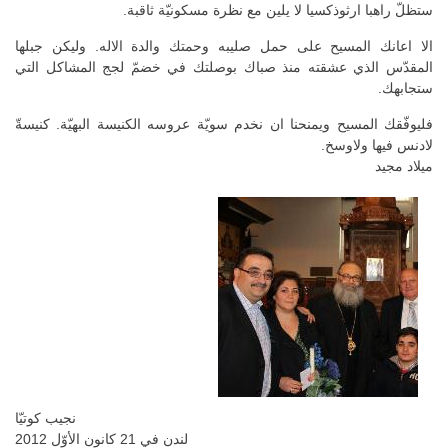
ستظلّ راهبا ارثوذكسيا لا يلين مع نظرة مسكونيّة ثاقبة.
الا اعانك المسيح على حمل صليبه وحمتك والدة الاله. وليكن جبلها
المقدّس الذي عشقته منذ صباك بوصلتك في خضمّ لجج المشاكل التي
ستجابهك.
فليوفّقك المسيح ويمنحنا ان نخدم سويّة عروسه الكنيسة البهيّة. كنيسةّ
لادنس فيها ولاوسخ.
ميلاد مجيد
نجيب كوتيّا
لندن في 21 كانون الأوّل 2012