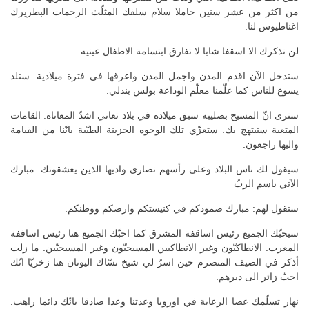
من اكثر من عشر سنين حاملا سلام سلفك المثلّث الرحمات البطريرك
اغناطيوس لنا.
لن نذكرك الا اسقفا شابا لا تفارق ابتسامة الاطفال عينيه.
ستدخل الآن اقدم المدن واجمل المدن واعرقها في فترة ميلادية. ستلد
يسوع للناس كما علّمنا معلّم الوداعة بولس بندلي.
سترى انّ المسيح بصليبه سبق ميلاده في بلاد تعاني اشدّ المعاناة. القامات
المتعبة ستبتهج بك. ستعزّي تلك الوجوه الحزينة الطيّبة بانّنا من القيامة
واليها راجعون.
سيقول لك ناس البلاد وعلى رأسهم نصارى واديها الذين يعشقونك: مبارك
الآتي باسم الربّ
ستقول لهم: مبارك صمودكم في كنيستكم وارضكم ووطنكم.
سيحبّك الجميع رئيس اساقفة المشرق كما احبّك الجميع هنا رئيس اساففة
المغرب. الانطاكيّون وغير الانطاكيين المسيحيّون وغير المسيحيّين. ما زلت
أذكر في الصيف المنصرم حين اسرّ لي شيخ نسّاك اليونان هنا زخريّا انّك
احبّ زائر الى ديرهم.
نهار تسلّمك عصا الرعاية في اوروبا وعدتنا وعدا صادقا بانّك دائما راهب.