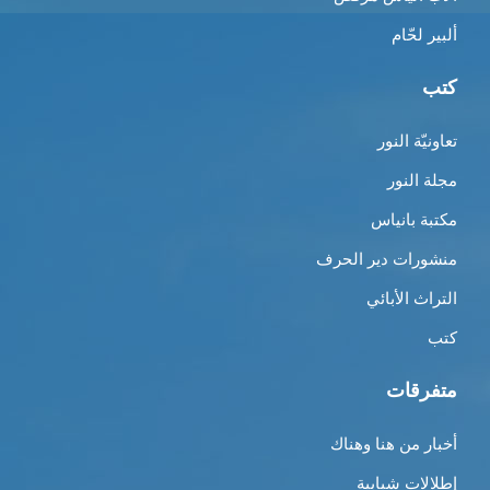
ألبير لحّام
كتب
تعاونيّة النور
مجلة النور
مكتبة بانياس
منشورات دير الحرف
التراث الأبائي
كتب
متفرقات
أخبار من هنا وهناك
إطلالات شبابية