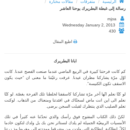
/
/
/
الرئيسية
متفرقات
مقالات مختارة
رسالة إلى غبطة البطريرك يوحنا العاشر
mjoa
Wednesday January 2, 2013
430
اطبع المقال
ابانا البطريرك
كم كانت فرحتنا كبيرة في الربيع الماضي عندما صنعت الفصح عندنا. كانت
اوّل مرّة يشاركنا مطران عيدنا. عرفت رعيّتنا ما معنى ان “حيث يكون
الاسقف تكون الكنيسة”.
لو كنّا نعلم انّها آخر مرّة تشاركنا كاسقفنا لخلطنا تلك الفرحة بغصّة. لو كنّا
نعلم الى اين انت ماض لسجنّاك في افئدتنا ومنعناك من الذهاب. لوكنت
تعلم الصليب الذي ينتظرك لقبلت السجن برضى.
لكنّ ذلك الكتاب المفتوح فوق رأسك والذي تحدّثنا عنه كثيرأ في تلك
الأمسيات الربيعيّة الجميلة لم يلدك لنستاثر نحن بك بل ولدك لتكون خادما
لكلّ انطاكية. انطاكية التي ولدت من مشرقها ومددته الى مغربها مذ زرتنا