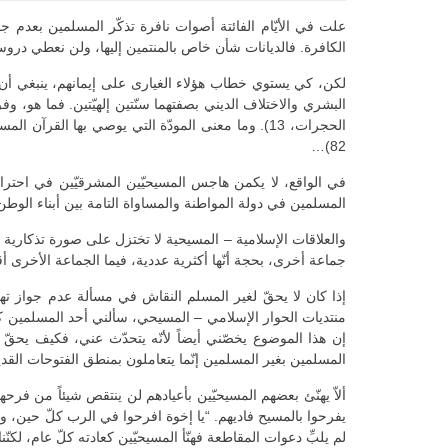
علت في الأيّام الفائتة أصوات نافرة تذكّر المسلمين بعدم جوا
الكافرة. فالديانات شأن خاص بالمنتمين إليها، ولن نعطي دروس
لكن، كي يستوي خطاب هؤلاء الغيارى على إيمانهم، ينبغي أن يكف
البشري والاختلاف الديني بصفتهما سنّتين إلهيّتين. فما هو، وفق 
الحجرات، 13). وما معنى المودّة التي يوصي بها القر
82)…
في الواقع، لا يكمن هاجس المسيحيّين المشرقيّين في احترام 
المسلمين في دولة المواطنة والمساواة التامة بين أبناء الوطن 
والعلاقات الإسلامية – المسيحية لا تختزل على صورة تذكارية ت
جماعة أخرى، بحجة أنّها أكثرية عددية، فيما الجماعة الأخرى أق
إذا كان لا يحقّ لغير المسلم النقاش في مسألة عدم جواز ت
منتديات الحوار الإسلامي – المسيحي، سألني أحد المسلمين ك
إن هذا الموضوع يخصّني أيضاً لأنّه يتحدّث عني، فكيف يحقّ
المسلمين بغير المسلمين إنّما يتعاملون بمنطق الفتوحات ال
ألاّ يهنّئ بعضهم المسيحيّين بأعيادهم لن ينتقص شيئاً من فر
لم يلبِّ دعوات المقاطعة فهنّأ المسيحيّين كعادته كلّ عام، لكن