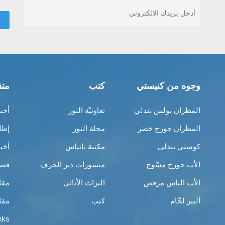
وجوه من كنيستي
كتب
متف
المطران بولس بندلي
تعاونيّة النور
أخب
المطران جورج خضر
مجلة النور
إطل
كوستي بندلي
مكتبة بانياس
أخب
الأب جورج مسّوح
منشورات دير الحرف
قصص
الأب الياس مرقص
التراث الأبائي
مقا
ألبير لحّام
كتب
مقا
nks