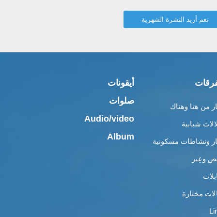
رقات
أيقونات
صلوات
ار من هنا وهناك
Audio/video
الات شبابية
Album
ار ونشاطات مسكونية
 وعِبر
بلات
لات مختارة
Li