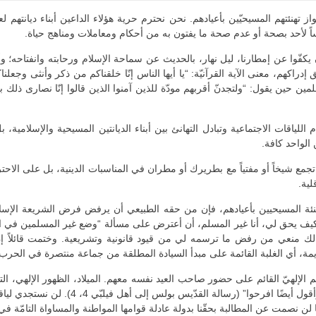
ز تهنئتهم المسيحيّين بأعيادهم. نحن نحترم حرية هؤلاء الداعين أبناء ديانتهم لع
اً لأحد بصحة أو عدم صحة ما يفتون به من أحكام ومعاملات ومناهج حياة.
ّوا عن إمطارنا، ليل نهار، بالحديث عن سماحة الإسلام ورحابته وانفتاحه؛ وأن 
إدراكهم، معنى الآية القرآنيّة: “يا أيها الناس إنّا خلقناكم من ذكر وأنثى وجعلن
آن المسلمين حين يقول: “ولتجدنّ أقربهم مودّة للذين آمنوا الذين قالوا إنّا نصارى ذلك
اللياقات الاجتماعية وتبادل التهانئ بين أبناء الديانتين المسيحية والإسلام
الواحد كافة.
جمع شيخاً أو مفتياً مع بطريرك أو مطران في المناسبات الدينية، بل على الاحت
لية.
هنئة المسيحيين بأعيادهم، فإن من حقه الطبيعي أن يرفض فرض الشريعة الإس
يف يحق لي، أنا غير المسلم، أن أعترض على مسألة “وضع غير المسلمين في ال
 لك منعي من رفض ما ترسمه لي من قيود قانونية وتشريعية. وختمت قائلاً إن ا
قديمة، أي الغلبة القائمة على مبدأ السيادة المطلقة من جماعة منتصرة في ال
حهم الإلهيّ القائم على حضور صاحب العيد نفسه معهم. الميلاد، الظهور الإلهي، 
يفرحوا بالمسيح فاديهم. “يا إخوة افرحوا في ا
ّنا لن نصمت عن المطالبة بحقّنا بدولة عادلة قوامها المواطنة والمساواة التامّة ف