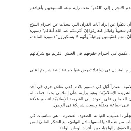
دم الانجرار إلى “الكفر” تحت راية تهنئة المسيحيين بأعيادهم
يكفّوا عن إيراد آيات القرآن التي تتحدّث عن احترام التنوّع
اكم شعوباً وقبائل لتعارفوا إنّ أكرمكم عند الله أتقاكم” (سورة
 بأنّ منهم قسّيسين ورهباناً وأنّهم لا يستكبرون” (سورة المائدة،
ية، بل يكمن في احترام حقوقهم في العيش الكريم مع شركائهم
رام المتبادل في دولة لا تفرض فيها جماعة دينية شريعتها على
لامية مصدراً أوّل في دستور بلاده. ففي نقاش جرى في أحد
شريعة الإسلاميّة”، وهو، برأيه، شأن إسلامي بحت. فقلت له
لعاملين على العودة إلى الشريعة الإسلاميّة لتنظيم علاقة
حرب على جماعة محتلّة وليست شريكة في الوطن.
التجلّي، الصليب، القيامة، الصعود، العنصرة… هي مناسبات كي
لرب كلّ حين، وأقول أيضًا افرحوا” (رسالة القدّيس بولس إلى أهل فيلبّي 4، 4). لن نستجدي لياقات من هذه الدنيا اسمها تبادل التهانئ، مع الشكر القلبيّ لـمَن
ي الحقوق والواجبات بين أفراد الوطن الواحد.