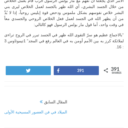
الأمر الذي يجعلنا أن نفهم مع مار بولس الرسول الرب قام بعمل الخلاص
من خلال الجسد البشري، أي الله ظهر بالجسد لعمل الخلاص ليرى بني
البشر خلاص نفوسهم بشكل ملموس ودحض قوة إبليس روحياً، إذا لا بُدَّ
من أن يظهر الله في الجسد لعمل فعل الخلاص الروحي والجسدي معاً
في وقت واحد، أما قول مار بولس الرسول فهو كالتالي:
“بالاجماع عظيم هو سرّ التقوى الله ظهر في الجسد تبرر في الروح تراءى
لملائكة كرز به بين الأمم أومن به في العالم رفع في المجد” 1تيموثاوس 3
: 16.
391
Tweet
Share
391
SHARES
المقال السابق
الميلاد في فن العصور المسيحية الأولى