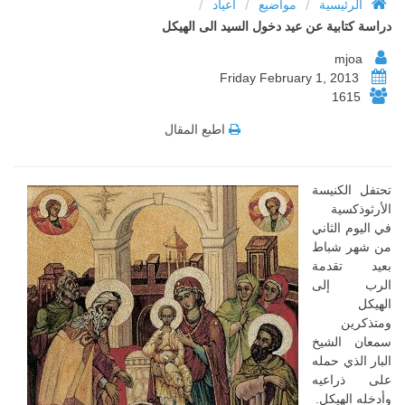
/
/
/
الرئيسية
مواضيع
أعياد
دراسة كتابية عن عيد دخول السيد الى الهيكل
mjoa
Friday February 1, 2013
1615
اطبع المقال
تحتفل الكنيسة
الأرثوذكسية
في اليوم الثاني
من شهر شباط
بعيد تقدمة
الرب إلى
الهيكل
ومتذكرين
سمعان الشيخ
البار الذي حمله
على ذراعيه
وأدخله الهيكل.