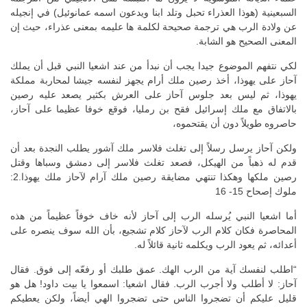
السبعينية (هوذا العذراء تحبل وتلد ابنا ويدعون اسمه عمانوئيل) في إنجيله
عن ولادة الرب هي ترجمة صحيحة لكلمة ها عليمه بمعنى عذراء، حيث إن
المعنى الصحيح هو الشابة.
لكي نتفهم الموضوع جيدا يجب أن نبدأ من عند اشعيا النبي قبل أن يملك
آحاز على يهوذا، أخذ رصين ملك أرام يجهز لنفسه جيشا لمحاربة مملكة
يهوذا، ثم ليس بعد جلوس آحاز على العرش بكثير يصعد عليه رصين
بالاتفاق مع ملك إسرائيل فقح بن رمليا، فوقع خوفا عظيما على آحاز،
حاصروه طويلاً دون أن يقتحموه،
ولكن آحاز يرسل رسلاً إلى تغلث فلاسر ملك آشور يطلب النجدة بعد أن
قدم له ذهباً من الهيكل، فصعد تغلث فلاسر إلى دمشق وسباها وقتل
رصين ملكها وهكذا تنتهي مضايقة رصين ملك آرام لآحاز ملك يهوذا.2:
ملوك إصحاح 15- 16
أما اشعيا النبي يُرسله الرب إلى آحاز لأنه خاف خوفاً عظيماً من هذه
المحاصرة فكان كلام الرب لآحاز كلام تشجيع، بأن الله سوف ينصره على
أعدائه، ثم يعود الرب ويكلمه ثانية قائلاً له.
“اطلب لنفسك آية من الرب الهك. عمق طلبك أو رفعّه إلى فوق. فقال
آحاز: لا أطلب ولا أجرب الرب. فقال اشعيا: اسمعوا يا بيت داود! هل هو
قليل عليكم أن تضجروا الناس حتى تضجروا الهي أيضاً، ولكن يعطيكم