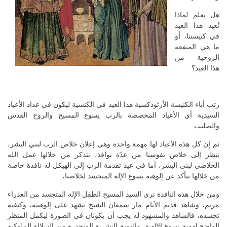
هل تعلم لماذا
نُعيد هذا العيد
في كنيستنا، أو
ما هي المنفعة
الروحية من
هذا العيد؟
رتب أباء الكنيسة الأرثوذكسية هذا العيد في الكنسية ليكون في عداد الأعياد
السيدية أي الأعياد المخصصة بالرب يسوع المسيح والروح القدس
والصليب.
ثم إن كل هذه الأعياد لها مهمة واحدة وهي إعلان خلاص الرب لبني البشر،
ننظر إلى خلاص نفوسنا من عدّة نوافذ، نتذكر من خلالها عمل الله
الخلاصي لبني البشر، أما في عيد تقدمة الرب إلى الهيكل له نافذة خاصة
من خلالها نتأكد عن إلوهية يسوع الإله المتجسد لخلاصنا،
ومن خلال هذه النافذة نرى السيد المسيح الطفل الإله المتجسد من العذراء
مريم، وشاهد قديم الأيام مار سمعان الشيخ يشهد على إلوهيته، وكيفية
تجسده، فالشاهد والمشهود له يجب أن يكونان في الصورة ليكمل المنظر
الواضح لهوية يسوع الإلهية، والهوية البشرية المنحدرة من السلالة الملوكية