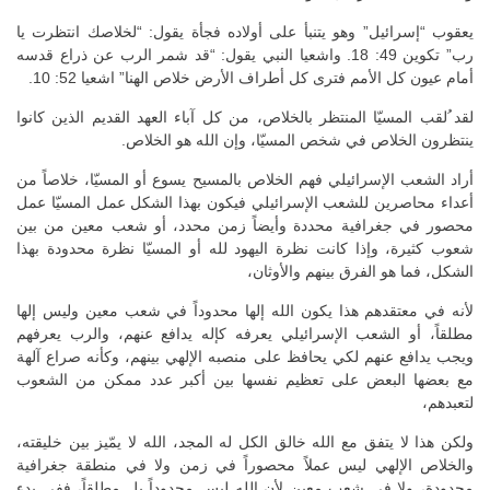
يعقوب “إسرائيل” وهو يتنبأ على أولاده فجأة يقول: “لخلاصك انتظرت يا
رب” تكوين 49: 18. واشعيا النبي يقول: “قد شمر الرب عن ذراع قدسه
أمام عيون كل الأمم فترى كل أطراف الأرض خلاص الهنا” اشعيا 52: 10.
لقد ُلقب المسيّا المنتظر بالخلاص، من كل آباء العهد القديم الذين كانوا
ينتظرون الخلاص في شخص المسيّا، وإن الله هو الخلاص.
أراد الشعب الإسرائيلي فهم الخلاص بالمسيح يسوع أو المسيّا، خلاصاً من
أعداء محاصرين للشعب الإسرائيلي فيكون بهذا الشكل عمل المسيّا عمل
محصور في جغرافية محددة وأيضاً زمن محدد، أو شعب معين من بين
شعوب كثيرة، وإذا كانت نظرة اليهود لله أو المسيّا نظرة محدودة بهذا
الشكل، فما هو الفرق بينهم والأوثان،
لأنه في معتقدهم هذا يكون الله إلها محدوداً في شعب معين وليس إلها
مطلقاً، أو الشعب الإسرائيلي يعرفه كإله يدافع عنهم، والرب يعرفهم
ويجب يدافع عنهم لكي يحافظ على منصبه الإلهي بينهم، وكأنه صراع آلهة
مع بعضها البعض على تعظيم نفسها بين أكبر عدد ممكن من الشعوب
لتعبدهم،
ولكن هذا لا يتفق مع الله خالق الكل له المجد، الله لا يمّيز بين خليقته،
والخلاص الإلهي ليس عملاً محصوراً في زمن ولا في منطقة جغرافية
محدودة، ولا في شعب معين لأن الله ليس محدوداً بل مطلقاً، ففي بدء