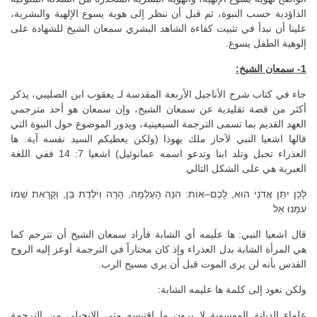
الداؤدية حسب النبوة، ثم قبل أن ننظر إلى هوية يسوع الإلهية والبشرية،
علينا أن نبدأ في تثبيت كفاءة الشاهد البشري سمعان الشيخ للشهادة على
إلوهية الطفل يسوع.
1- سمعان الشيخ:
جاء في كتاب شرح الأناجيل الأربعة المقدسة لـ يعقوب ابن الصليبي، يذكر
أكثر من قصة تقليدية عن سمعان الشيخ، وإن سمعان هو أحد مترجمي
العهد القديم بما تسمى الترجمة السبعينية، ويدور الموضوع حول النبوة التي
قالها اشعيا النبي لآحاز ملك يهوذا (ولكن يعطيكم السيد نفسه آية. ها
العذراء تحبل وتلد ابنا وتدعو اسمه عمانوئيل) اشعيا 7: 14 ففي اللغة
العبرية هي على الشكل التالي
לָכֵן יִתֵּן אֲדֹנָי הוּא, לָכֶם–אוֹת: הִנֵּה הָעַלְמָה, הָרָה וְיֹלֶדֶת בֵּן, וְקָרָאת שְׁמוֹ
עִמָּנוּ אֵל
قال اشعيا النبي: ها علَيمه أي الشابة فأراد سمعان الشيخ أن تترجم كما
هي المرأة الشابة بدل العذراء وإذ كان محتاراً في الترجمة أوعز إليه الروح
القدس بأنه لن يرى الموت قبل أن يرى مسيح الرب.
ولكن نعود إلى كلمة ها عليمه الشابة:
علماء الديانة الموسوية لا يرون ما اقتبسه متى الانجيلي من الترجمة