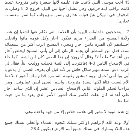
43 أخت موسى النبي دُعيت فتاة عليمه لأنها صغيرة وغير متزوجة عندما
كانت تراقب ابنة فرعون وهي تنشل أخيها من النيل. خروج 2: 8 وضاربات
الدفوف في الهيكل هنّ فتيات عذارى ولسن متزوجات كما لسن معنسات
عذارى.
2 – يتحججون حاخامات اليهود بأن العلامة التي تكلم عنها اشعيا إن عنت
ولادة المسيح من العذراء مريم فيكون آحاز وكل قومه ماتوا وانحلت
أجسادهم لأن الفترة مابين آحاز ومجيء المسيح الرب أكثر من سبعمائة
سنة، فهل من المنطق أن يجمد الزمان إلى أن يأتي المسيح ليخلص آحاز
من أعدائه؟ طبعاً لا! وقال آخرون: إن هذا الصبي كان ابن اشعيا كما جاء
في الإصحاح الثامن 3-4 (فاقتربت إلى النبية فحبلت وولدت ابناً. فقال لي
الرب ادعو اسمه مهير شلال حاش بز لأنه قبل أن يعرف الصبي أن يدعو يا
أبي ويا أمي تُحمل ثروة دمشق وغنيمة السامرة قدام ملك آشور.) نلاحظ
الأم ليست فتاة لكنها سيدة متزوجة، واسم الصبي ليس عمانوئيل، ومن
قراءتنا لسفر الملوك الثاني الإصحاح السادس عشر إن الذي ساعد آحاز
على أعدائه كان تغلث فلاسر ملك أشور. الأمر الذي يعود بنا من حيث
انطلقنا.
إن هذه النبوة لا تشير إلى علامة خلاص إلا من جهة واحدة وهي:
أولا: وعد الله لإبراهيم (وأكثر نسلك كنجوم السماء وأعطي نسلك جميع
هذه البلاد وتتبارك في نسلك جميع أمم الارض) تكوين 26:4.