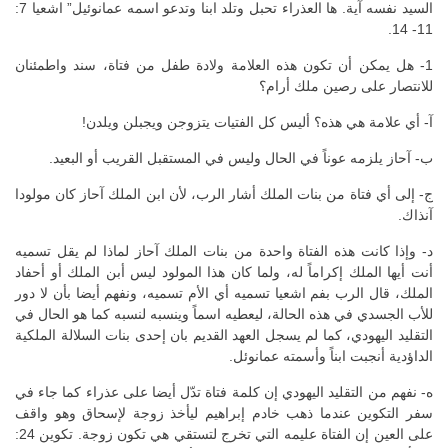
السيد نفسه آية. ها العذراء تحبل وتلد ابنا وتدعو اسمه عمانوئيل” اشعيا 7:
11- 14.
1- هل يمكن أن تكون هذه العلامة ولادة طفل من فتاة، سند واطمئنان
للانتصار على رصين ملك أرام؟
آ- أي علامة هي هذه؟ أليس كل الفتيات يتزوجن ويجبلن ويلدن!
ب- آحاز يلزمه عوناً في الحال وليس في المستقبل القريب أو البعيد.
ج- إلى أي فتاة من بنات الملك أشار الرب، لأن ابن الملك آحاز كان مولودا
آنذاك.
د- وإذا كانت هذه الفتاة واحدة من بنات الملك آحاز لماذا لم يقل تسميه
أنت أيها الملك إكراماً له، ولما كان هذا المولود ليس أبن الملك أو أحفاد
الملك، قال الرب بفم اشعيا تسميه أي الأم تسميه، ونفهم أيضا بأن لا دور
للأب الجسدي في هذه الحالة، ليعطيه اسماً وينسبه لنسبه كما هو الحال في
التقليد اليهودي، كما لم يسجل العهد القديم بان إحدى بنات السلالة الملكية
الداؤدية أنجبت ابناً وأسمته عمانوئل.
ه- نفهم من التقليد اليهودي إن كلمة فتاة تدّل أيضا على عذراء كما جاء في
سفر التكوين عندما ذهب خادم إبراهيم ليأخذ زوجة لإسحاق وهو واقف
على العين إن الفتاة عليمه التي تخرج لتستقي هي تكون زوجة. تكوين 24: