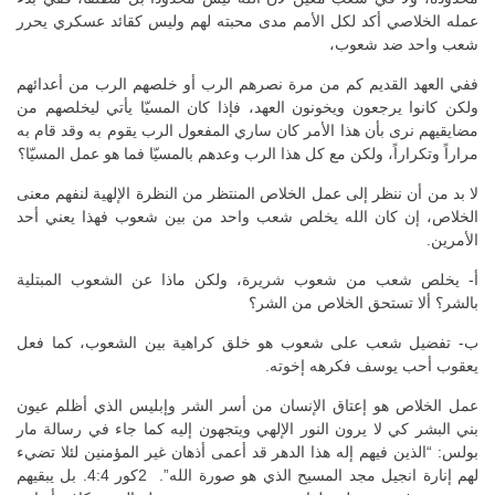
عمله الخلاصي أكد لكل الأمم مدى محبته لهم وليس كقائد عسكري يحرر
شعب واحد ضد شعوب،
ففي العهد القديم كم من مرة نصرهم الرب أو خلصهم الرب من أعدائهم
ولكن كانوا يرجعون ويخونون العهد، فإذا كان المسيّا يأتي ليخلصهم من
مضايقيهم نرى بأن هذا الأمر كان ساري المفعول الرب يقوم به وقد قام به
مراراً وتكراراً، ولكن مع كل هذا الرب وعدهم بالمسيّا فما هو عمل المسيّا؟
لا بد من أن ننظر إلى عمل الخلاص المنتظر من النظرة الإلهية لنفهم معنى
الخلاص، إن كان الله يخلص شعب واحد من بين شعوب فهذا يعني أحد
الأمرين.
أ‌- يخلص شعب من شعوب شريرة، ولكن ماذا عن الشعوب المبتلية
بالشر؟ ألا تستحق الخلاص من الشر؟
ب‌- تفضيل شعب على شعوب هو خلق كراهية بين الشعوب، كما فعل
يعقوب أحب يوسف فكرهه إخوته.
عمل الخلاص هو إعتاق الإنسان من أسر الشر وإبليس الذي أظلم عيون
بني البشر كي لا يرون النور الإلهي ويتجهون إليه كما جاء في رسالة مار
بولس: “الذين فيهم إله هذا الدهر قد أعمى أذهان غير المؤمنين لئلا تضيء
لهم إنارة انجيل مجد المسيح الذي هو صورة الله”. 2كور 4:4. بل يبقيهم