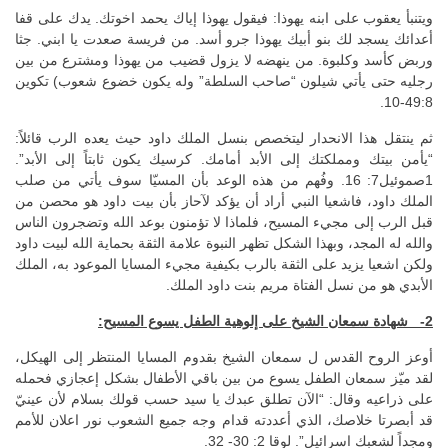
ويتنبأ يعقوب على ابنه يهوذا: فيقول يهوذا إياك يحمد اخوتك. يدك على قفا
أعدائك يسجد لك بنو أبيك يهوذا جرو أسد. من فريسة صعدت يا ابني. جثا
وربض كأسد وكلبوة. من ينهضه لا يزول قضيب من يهوذا ومشترع من بين
رجليه حتى يأتي شيلون “صاحب السلطة” وله يكون خضوع شعوب) تكوين
49:8-10.
ثم ينتقل هذا الانحدار ليتخصص بنسل الملك داود حيث يعده الرب قائلاً:
“يأمن بيتك ومملكتك إلى الأبد أمامك. كرسيك يكون ثابتاً إلى الأبد”.
1صموئيل7: 16. وفُهم من هذه الوعد بأن المسيّا سوف يأتي من صلب
الملك داود، فاشعيا النبي أراد أن يؤكد لآحاز بأن بيت داود هو محصن من
قبل الرب إلى مجيء المسيح، فلماذا لا تؤمنون بوعد الله وتضجرون الناس
والله له المجد، وبهذا الشكل تظهر النبوة علامة الثقة بحماية الله لبيت داود
ولكن اشعيا يزيد على الثقة بالرب بكيفية مجيء المسايا الموعود به، الملك
الأبدي هو من نسل الفتاة مريم بنت داود الملك.
2- شهادة سمعان الشيخ على إلوهية الطفل يسوع المسيح:
أوعز الروح القدس ل سمعان الشيخ بقدوم المسايا المنتظر إلى الهيكل،
لقد ميّز سمعان الطفل يسوع من بين باقي الأطفال بشكل إعجازي فحمله
على ذراعيه وقال: “الآن تطلق عبدك يا سيد حسب قولك بسلام لأن عينيّ
قد أبصرتا خلاصك، الذي أعددته قدام وجه جميع الشعوب نور اعلان للأمم
ومجداً لشعبك اسرائيل”. لوقا 2: 30- 32.