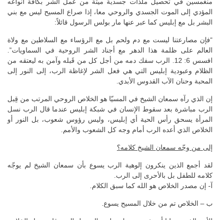
منغمسين في تحصيل ملذات جسدية ميتة من عمل الشر بكافة أنواعه
المؤدي إلى الموت الجسدي والروحي معا، إذا صراع المسيح ليس مع بني
البشر بل مع إبليس كما عبر عنها مار بولس الرسول قائلاً:
“فإن مصارعتنا ليست مع دم ولحم بل مع الرؤساء مع السلاطين مع ولاة
العالم على ظلمة هذا الدهر مع أجناد الشر الروحية في السماويات”.
افسس 6: 12. الرب سفك دمه من أجل كل من قَبله وآمن به ليعتقه من
الظلام وعبودية إبليس التي هي فعل الشر لإغاظة الرب، إلى النور إلى
المحبة وحنان الآب القدوس الأبدي.
إن الذي رآه سمعان الشيخ في المسيّا هو الخلاص الروحي المرتب من قِبل
الرب مباشرة بعد سقوط الإنسان في شبكة إبليس عندما قال الرب نسل
المرأة يسحق رأس الحية أي إبليس، وليس رؤوس شعوب، بل النور أو
الخلاص الذي أعده الرب أمام وجه كل الشعوب والأمم.
إلى من وجّه سمعان الشيخ كلامه؟
لقد أجمع الذين ينكرون إلوهية الرب يسوع بأن سمعان الشيخ لم يوجّه
كلامه للطفل بل بالأحرى إلى الرب.
آ- إن مصدر الخلاص هو الله كما سبق الكلام.
ب – الخلاص تم من خلال المسيح يسوع.