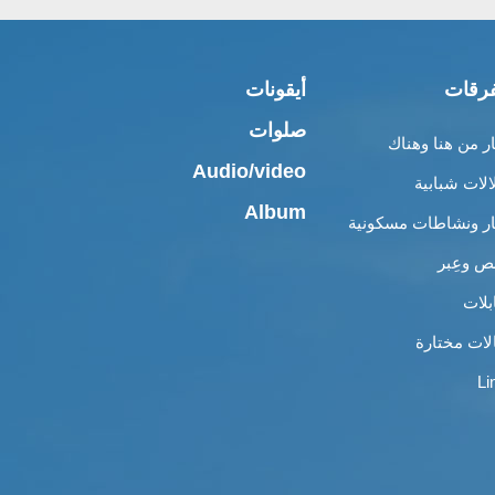
رقات
أيقونات
صلوات
ار من هنا وهناك
Audio/video
الات شبابية
Album
ار ونشاطات مسكونية
 وعِبر
بلات
لات مختارة
Li