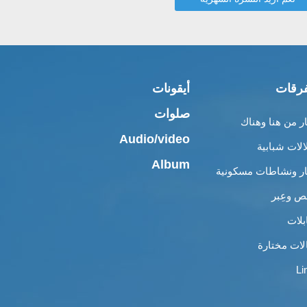
رقات
أيقونات
صلوات
ار من هنا وهناك
Audio/video
الات شبابية
Album
ار ونشاطات مسكونية
 وعِبر
بلات
لات مختارة
Li