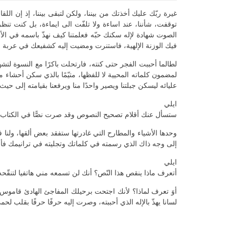
غيرة ربّك عليك أخذتك من بيننا، ولكن لتبقى بيننا، إذ إن ال
توقفت، شأننا، عند اساءة ولا تلفّت الى ايماءة، بل كنت تن
الصوت شهادة لإله سكنك حبّه فعلمتنا كيف نهذّ باسمه في الأ
فيك الوزنة الإلهية، فاستنرت ومضيت إليه كشفيعك في عربة من
لطالما أحببت الفجر حتى كنته، فارتحلت باكرًا مع النسوة ل
لمضمون كلماته المحيية لا للفظها، متيّمًا بالذي سكن أحشاء 
عليائه ليسكن جبلتنا ويصير واحدًا منا ويرفعنا بقيامته إلى حيث 
ايلي
ستسأل عنك أقلام تصحيح النصوص وقد صرت نصًّا في الكتاب 
وحدها الأشياء والمطارح التي غادرتها ستفقد بعض ألقها، ولنا
إلى وجه ذاك الذي رسمته في كلماتك وتجليته في ترانيمك فأرش
ايلي
أتعرف ماذا ينقص هذا النّص؟ أنك لن تسمعه مني هاتفيا لتنقّحه
أوَ تعرف لماذا؟ لأنك اجتحت برحيلك المفاجئ الهادئ قاموس ا
لسانا يهذّ بالإله الذي أحببته، وصرت إليه حرفًا حرفًا بقل