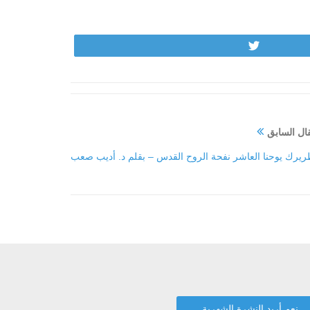
Tweet
ال السابق
طريرك يوحنا العاشر نفحة الروح القدس – بقلم د. أديب صعب