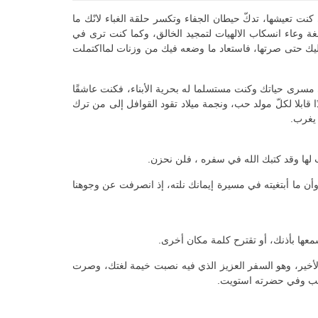
كنت تعيشها، تدكّ حيطان الجفاء وتكسر حلقة الغباء لانّك ما
غة وعاء انسكاب الالهيات لتمجيد الخالق، وكما كنت ترى في
 عليك حتى صرتها، فاستعاد ما وضعه فيك من وزنات لمااكتملت
 مسرى حياتك وكنت مستسلما له بحرية الأبناء، فكنت عاشقًا
 قابلا لكلّ مولد حب، ونجمة ميلاد تقود القوافل إلى من ترك
 يغرب.
ها وقد كتبك الله في سفره ، فلن نحزن.
وأن ما أبتغيته في مسيرة إيمانك نلته، إذ انصرفت عن وجوهنا
سمعها بأذنك، أو تقترح كلمة مكان أخرى.
والأخير، وهو السفر العزيز الذي فيه نصبت خيمة لغتك، وصرت
الحب وفي حضرته استويت.