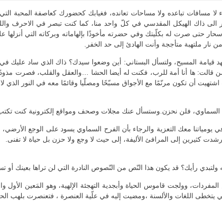
لقاء لا مسافات تباعده ولا مساحات تعانده، فغيابك كحضورك كعاصفة المحبة التي 
ظر الى ذاك الهيكل المقدسي في كلّ واحد منا، كما كنت تبصر في الاحرف والل
سحار حتى صرت له بكلّيتك وفي حضرته مأخوذًا بإلهاماته وبركاته التي أنزلها
 نار ملتهبة متأججة وأنت الهادئ إلى حد الخفر.
تشهد قيامة المسيح، ولتسأل البستاني: أين وضعوا سيدك؟ ذاك الذي ساد عليك في
من قالت: ها أنا أمة للرب، فكنت له أيضا الحشا …والعقل والقلب، فصرت مذودًا
اشتهيت أن تكون مرنّمًا مع الأجواق مسبّحًا ومصلّيا وقائمًا معه في النور الذي لا
السماوي، فلن نحزن.وستسأل عنك مجلات وصحف ومواقع إلكترونية كنت تكتب ل
 في يومياتنا معك التعزية والرجاء بأن الفرح السماوي يسود على الوجع الأرضي، 
دت كثيرين إلى المرافئ الأليفة، إلى حيث لا وجع ولا حزن بل حياة لا تفنى.
 ولتبدي رأيك؟ قد يكون هذا النّص من النّصوص النادرة التي لن تراها بعينك أو ت
لمفردات، وولجت قاموس الحياة وأبجدية التهجئة الإلهية، وهو المَعين الأول 
ب لحمي يتخطى اللغات والألسنة ،ومضيت إليه في علّية العنصرة ، فتعنصرت بلهب 