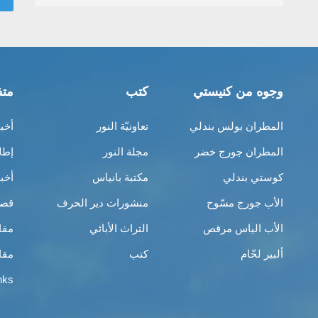
وجوه من كنيستي
كتب
متف
المطران بولس بندلي
تعاونيّة النور
أخب
المطران جورج خضر
مجلة النور
إطل
كوستي بندلي
مكتبة بانياس
أخب
الأب جورج مسّوح
منشورات دير الحرف
قصص
الأب الياس مرقص
التراث الأبائي
مقا
ألبير لحّام
كتب
مقا
nks