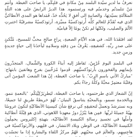
نعرفُ ما لديرِ سيّدة البلمند مِنْ مكانةٍ في قلبِكُم، يا صاحبَ الغبطة. وأنتم
مَنْ تتلمذتُم وخدمتُم فيه ورئستموه. هذا الديرُ الرابضُ على هذه التلّةِ
المتلألئةِ بسيّدتِها، والصابيةِ الى أفقٍ لا يَحُدُّه حَدّ، فَمَداها هو المدى الأنطاكيُّ
الذي فيه تُقَدَّمُ للعالمِ كلِّه أُرثوذكسيّةٌ مميَّزة، أرثوذكسيّةٌ مشرقيّةٌ اختبرتِ
الألَمَ والصليب، ولكنّها لم تكنْ يومًا إلاّ قياميّة.
لقد افتَقَدَنا الله، في هذه الأيّامِ الصعبةِ، بِراعٍ صالحٍ محبٍّ للمسيح، مُتَّكئٍ
على صدرِ ربِّهِ، كشفيعِهِ، يَغْرِفُ من دِفئِهِ وسلامِهِ ليأخذَنا إلى حياةٍ جديدةٍ
وزمنٍ جديد.
في البلمندِ اليومَ عُرْسٌ، تَقاطرَ إليه أبناءُ الكورةِ والشَّمال، المتجذّرونَ
بإيمانِهم والفخورون بأُرثوذُكسيَّتِهِم. قَدِموا مُرَحِّبينَ بفرحٍ وهاتفينَ بابتهاج:
“مباركٌ الآتي باسمِ الربّ”. يا صاحبَ الغبطة، إنّ هذا الشعبَ المؤمنَ أتى
وقلبُهُ معتمِرٌ محبَّةً وكلُّهُ رجاءٌ بكم.
إنّ الشعارَ الذي طرحتموه، يا صاحبَ الغبطة، لبَطرِيَرْكِيَّتِكُم: “بالنعمةِ ننمو،
وبالخدمةِ نسمو، وبالمحبّةِ يتناسقُ البنيان”، لَهُوَ خريطةُ طريقٍ لنا جميعًا،
وبه نسترشدُ ونعملُ لتحقيقِهِ كي نرفعَ شأنَ كنيستِنا الأنطاكيّةِ لتكونَ عروسًا
بهيّةً جميلةً لربِّها. فمِن هنا يَبْرُزُ دورُ معهدِنا اللاهوتي، الذي هو قِبْلَةُ أنطاكيةَ
وأملُها في تجسيدِ رسالةِ الكنيسةِ الأنطاكيّة، بتهيئةِ إكليروس يحمِلُونَ
الكنيسةَ الأنطاكيّةَ، في الوطن وبلاد الانتشار، في قلبِهم، والأرثوذُكسيّةَ في
هاجِسِهِم، والعالَمَ في محبّتِهِم. فَهُمْ مركزُ اللقاءِ والبشارةِ إذا ما تجسّدتِ