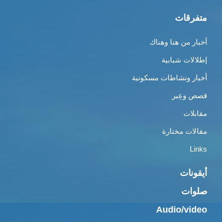
متفرقات
أخبار من هنا وهناك
إطلالات شبابية
أخبار ونشاطات مسكونية
قصص وعِبر
مقابلات
مقالات مختارة
Links
أيقونات
صلوات
Audio/video