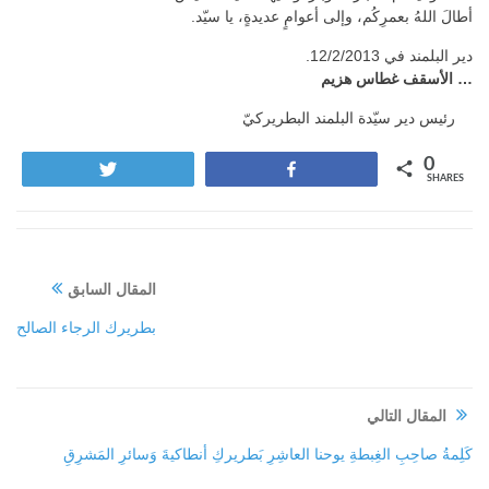
أطالَ اللهُ بعمرِكُم، وإلى أعوامٍ عديدةٍ، يا سيّد.
دير البلمند في 12/2/2013.
… الأسقف غطاس هزيم
رئيس دير سيّدة البلمند البطريركيّ
0
Tweet
Share
SHARES
المقال السابق
بطريرك الرجاء الصالح
المقال التالي
كَلِمةُ صاحِبِ الغِبطةِ يوحنا العاشِرِ بَطريركِ أنطاكيةَ وَسائرِ المَشرِقِ