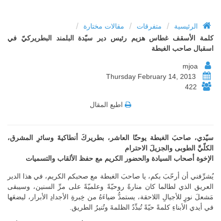
/
/
/
الرئيسية
متفرقات
مقالات مختارة
كلمة الأسقف غطاس هزيم رئيس دير سيّدة البلمند البطريركيّ في
اسقبال صاحب الغبطة
mjoa
Thursday February 14, 2013
422
اطبع المقال
سيّدي، صاحبَ الغبطة يوحنّا العاشر، بطريركَ أنطاكيةَ وسائرِ المشرق،
الكلّيَّ الطوبى والجزيلَ الاحترام
الإخوة أصحاب السيادة والحضور الكريم مع حفظ الألقاب والتسميات
يُشرِّفني أن أرحّبَ بكم، يا صاحبَ الغبطة مع صحبكم الكريم، في هذا الدير
العريق الذي لطالما كان منارةً روحيّةً وعلميّةً على مرِّ السنين، وسيبقى
مَشعلَ نورٍ للأجيالِ اللاحقة، يستمدُّ ضياءَهُ من خِبرةِ الأجدادِ الأبرار، ليضعَها
في أيدي الأبناءِ كلمةً حيّةً تُبدِّدُ الظلمةَ وتُنيرُ الطريق.