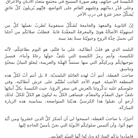
الكنيسةُ في حياتِهِم، وهم صورةُ المسيحِ في مجتمعٍ متعدِّدِ الأديانِ والأعراق.
وعلى قَدْرِ دماثَتِهِم وعِلمِهِم القائمِ على التواضع، فإنّهم يُزيلونَ كلَّ عائقٍ
يُشكِّلُ حجرَ عثرةٍ في دربِ الآخر.
إنّ الثانويةَ والمعهدَ والجامعةَ تُشَكِّلُ سمفونيةً تُطربُ نغمتُها كلَّ من
استهوتْهُ الأصالَةُ هوىً والمعرفةُ المعمَّدةُ غايةً. فنطلبُ صلاتَكُم من أجلنا
كي نحملَ جِدَّةَ الروحِ وحيويّتَهُ سنةً بعدَ سنة.
البلمند الذي هو قلبُ أنطاكية، على ما قلتُم، هو اليوم بطاعتِكُم، لأنّه
للكنيسة، وأنتم رمزُ الكنيسةِ التي نلتفُّ حولَها رعاةً وأبناء، فنسيرُ
بتوجيهاتِكُم وبركتِكُم التي منها نستمدُّ الهِمَّةَ والعزيمة، ليعلوَ البنيانُ بمحبّةٍ
وتناسق.
صاحبَ الغبطة، أنتم أبٌ لهذه العائلةِ البلمنديّة، لا بل أنتم أبٌ لكلِّ هذه
المنطقة الأصيلة. فيوم الأحد الفائت نُصِّبْتُم على عرش أنطاكية، وفي
جلوسكم عليه تذكِّرونَنا بالعرشِ في سفرِ الرؤيا، حيث الكنيسةُ بكلِّ أبنائِها
تلتفُّ حول المقدِّمِ والمقدَّم، فيتماهى الكلُّ به ليكونَ هو الكلَّ للكلّ. لذلك
أرجو أن تقبلوا هذا الكرسيَّ هديّتَنا المتواضعة، بمناسبة هذه الزيارة
المبارَكَة.
أخيرًا، يا صاحبَ الغبطة، اسمحوا لي أن أشكرَ كلَّ الذين حَضَروا ومن أيّةِ
جهةٍ أتَوا، وأن ألتمس صلواتِكُم الأبويّةَ التي نحنُ بأمسِّ الحاجةِ إليها.
فامدُدوا يدَكَم المبارَكة وباركوا أيّها السيّد القدّيس.